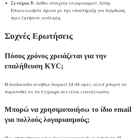
Σενάριο 5:
Λάθος στοιχεία λογαριασμού. Λύση:
Επικοινωνήστε άμεσα με την υποστήριξη για διόρθωση,
πριν ζητήσετε ανάληψη.
Συχνές Ερωτήσεις
Πόσος χρόνος χρειάζεται για την
επαλήθευση KYC;
Η διαδικασία συνήθως διαρκεί 24-48 ώρες, αλλά μπορεί να
παραταθεί αν τα έγγραφα δεν είναι ευανάγνωστα.
Μπορώ να χρησιμοποιήσω το ίδιο email
για πολλούς λογαριασμούς;
Όχι, επιτρέπεται μόνο ένας λογαριασμός ανά παίκτη. Η