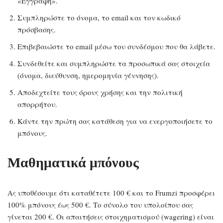
«Εγγραφή».
Συμπληρώστε το όνομα, το email και τον κωδικό
πρόσβασης.
Επιβεβαιώστε το email μέσω του συνδέσμου που θα λάβετε.
Συνδεθείτε και συμπληρώστε τα προσωπικά σας στοιχεία
(όνομα, διεύθυνση, ημερομηνία γέννησης).
Αποδεχτείτε τους όρους χρήσης και την πολιτική
απορρήτου.
Κάντε την πρώτη σας κατάθεση για να ενεργοποιήσετε το
μπόνους.
Μαθηματικά μπόνους
Ας υποθέσουμε ότι καταθέτετε 100 € και το Frumzi προσφέρει
100% μπόνους έως 500 €. Το σύνολο του υπολοίπου σας
γίνεται 200 €. Οι απαιτήσεις στοιχηματισμού (wagering) είναι