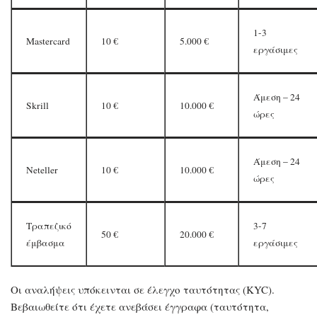
1-3
Mastercard
10 €
5.000 €
εργάσιμες
Άμεση – 24
Skrill
10 €
10.000 €
ώρες
Άμεση – 24
Neteller
10 €
10.000 €
ώρες
Τραπεζικό
3-7
50 €
20.000 €
έμβασμα
εργάσιμες
Οι αναλήψεις υπόκεινται σε έλεγχο ταυτότητας (KYC).
Βεβαιωθείτε ότι έχετε ανεβάσει έγγραφα (ταυτότητα,