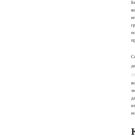
Б
к
и
г
п
п
С
д
м
в
э
д
и
н