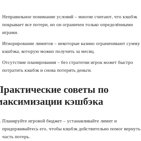
Неправильное понимание условий – многие считают, что кэшбэк
покрывает все потери, но он ограничен только определёнными
играми.
Игнорирование лимитов – некоторые казино ограничивают сумму
кэшбэка, которую можно получить за месяц.
Отсутствие планирования – без стратегии игрок может быстро
потратить кэшбэк и снова потерять деньги.
Практические советы по
максимизации кэшбэка
Планируйте игровой бюджет – устанавливайте лимит и
придерживайтесь его, чтобы кэшбэк действительно помог вернуть
часть потерь.