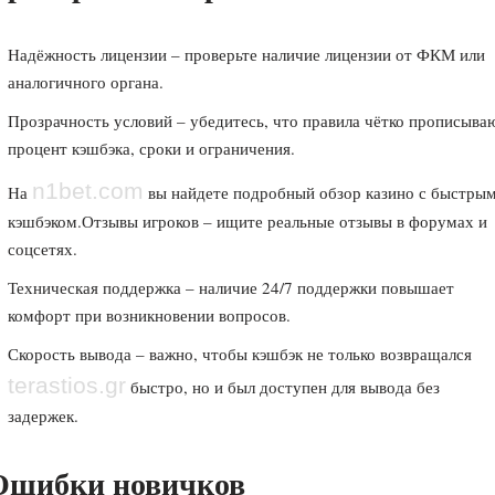
Надёжность лицензии – проверьте наличие лицензии от ФКМ или
аналогичного органа.
Прозрачность условий – убедитесь, что правила чётко прописыва
процент кэшбэка, сроки и ограничения.
n1bet.com
На
вы найдете подробный обзор казино с быстры
кэшбэком.Отзывы игроков – ищите реальные отзывы в форумах и
соцсетях.
Техническая поддержка – наличие 24/7 поддержки повышает
комфорт при возникновении вопросов.
Скорость вывода – важно, чтобы кэшбэк не только возвращался
terastios.gr
быстро, но и был доступен для вывода без
задержек.
Ошибки новичков