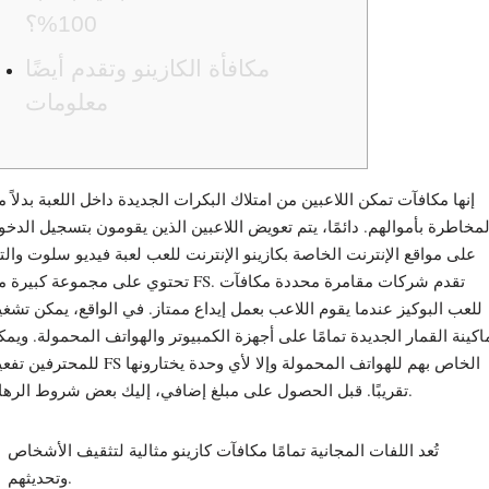
100%؟
مكافأة الكازينو وتقدم أيضًا
معلومات
إنها مكافآت تمكن اللاعبين من امتلاك البكرات الجديدة داخل اللعبة بدلاً 
لمخاطرة بأموالهم. دائمًا، يتم تعويض اللاعبين الذين يقومون بتسجيل الدخ
على مواقع الإنترنت الخاصة بكازينو الإنترنت للعب لعبة فيديو سلوت وال
تحتوي على مجموعة كبيرة من FS. تقدم شركات مقامرة محددة مك
للعب البوكيز عندما يقوم اللاعب بعمل إيداع ممتاز. في الواقع، يمكن تشغ
اكينة القمار الجديدة تمامًا على أجهزة الكمبيوتر والهواتف المحمولة.
ويمك
للمحترفين تفعيل FS الخاص بهم للهواتف المحمولة وإلا لأي وحدة ي
تقريبًا. قبل الحصول على مبلغ إضافي، إليك بعض شروط الرهان.
تُعد اللفات المجانية تمامًا مكافآت كازينو مثالية لتثقيف الأشخاص
وتحديثهم.