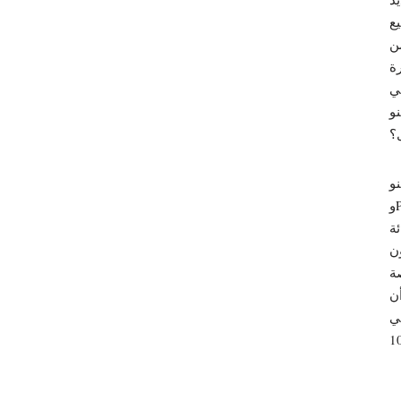
يع
B أي معايير للرهان، وبهذا
مطالبة بما يصل إلى 20 دورة
لي
نو
؟
عالمية المفضلة من NetEnt
وPlay’letter Wade، ويمكنك أيضًا المشاركة. قم بتقييم مكافأة جيدة بقيمة
ئقة بنسبة 100 بالمائة
ن
صة
أن
لي