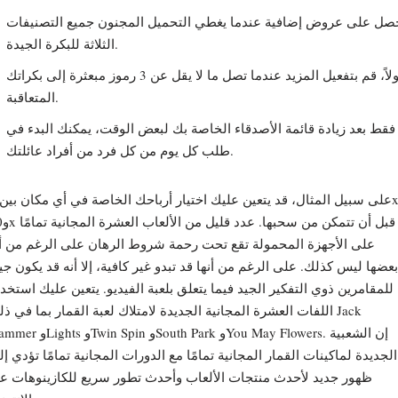
صل على عروض إضافية عندما يغطي التحميل المجنون جميع التصنيفات
الثلاثة للبكرة الجيدة.
أولاً، قم بتفعيل المزيد عندما تصل ما لا يقل عن 3 رموز مبعثرة إلى بكراتك
المتعاقبة.
فقط بعد زيادة قائمة الأصدقاء الخاصة بك لبعض الوقت، يمكنك البدء في
طلب كل يوم من كل فرد من أفراد عائلتك.
و10x قبل أن 
على الأجهزة المحمولة تقع تحت رحمة شروط الرهان على الرغم من أ
بعضها ليس كذلك. على الرغم من أنها قد تبدو غير كافية، إلا أنه قد يكون جيد
للمقامرين ذوي التفكير الجيد فيما يتعلق بلعبة الفيديو. يتعين عليك استخد
اللفات العشرة المجانية الجديدة لامتلاك لعبة القمار بما في ذلك ck
Hammer وLights وTwin Spin وSouth Park و May Flowers
الجديدة لماكينات القمار المجانية تمامًا مع الدورات المجانية تمامًا تؤدي إ
ظهور جديد لأحدث منتجات الألعاب وأحدث تطور سريع للكازينوهات عب