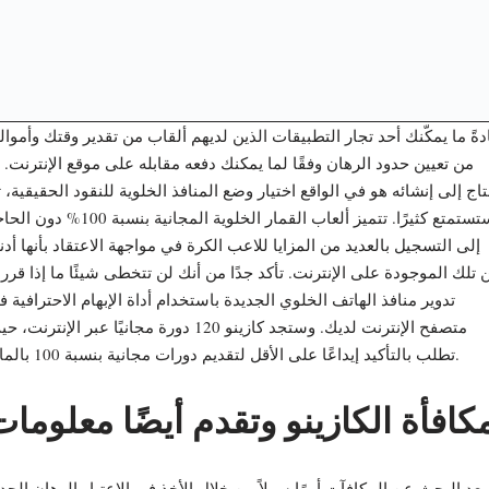
دةً ما يمكّنك أحد تجار التطبيقات الذين لديهم ألقاب من تقدير وقتك وأموا
من تعيين حدود الرهان وفقًا لما يمكنك دفعه مقابله على موقع الإنترنت. 
اج إلى إنشائه هو في الواقع اختيار وضع المنافذ الخلوية للنقود الحقيقية، 
ستستمتع كثيرًا. تتميز ألعاب القمار الخلوية المجانية بنسبة 100%
إلى التسجيل بالعديد من المزايا للاعب الكرة في مواجهة الاعتقاد بأنها أد
 تلك الموجودة على الإنترنت. تأكد جدًا من أنك لن تتخطى شيئًا ما إذا قر
تدوير منافذ الهاتف الخلوي الجديدة باستخدام أداة الإبهام الاحترافية 
متصفح الإنترنت لديك. وستجد كازينو 120 دورة مجانيًا عبر الإنترنت،
تطلب بالتأكيد إيداعًا على الأقل لتقديم دورات مجانية بنسبة 100 بالمائة.
كافأة الكازينو وتقدم أيضًا معلوما
يعد البحث عن المكافآت أمرًا سهلاً من خلال الأخذ في الاعتبار الرهان الجد