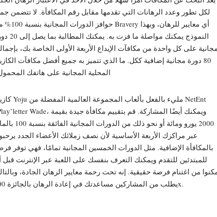
لكل تطور وعدد الرهانات التي تقدمها مقابل رقم المكافأة. لا تتضمن جم
حوافز الدورات المجانية بنسبة 100% من ravery
النموذج يمكنك مواصلة ما فزت به. يمكنك ال
جانية على كل واحدة من مكافآت الإيداع الأربعة الأولى الخاصة بك، بإجما
80 دورة مجانية إضافية ككل. ما الذي تتميز به جميع أفضل مكافآت الكازي
المحلية المجانية على هاتفك المحمول
كازينو Yoju مليء بالفعل بألعاب المجموعة ال
2000 يورو ومائة أو نحو ذلك من الدورات المجانية الفا
عبر مراكزك الأربعة الأساسية لأن نصف زملائك الأعضاء الجدد يرحبو
بالمكافأة الإضافية. مثل الدورات الخمسين المجانية تمامًا، فهي توفر فر
للمبتدئين للتقدم ويمكنك التعرف بنفسك على اللعبة عبر الإنترنت قبل 
مكنوا من اغتنام فرصة حقيقية. إنه تحت رحمة معايير الرهان الجادة، وبالتا
يطلب من المشاركين مساعدتك في إعادة الرهان بالجائزة 100x.