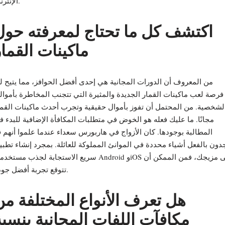
الإنترنت.
اكتشف كل ما تحتاج لمعرفته حول
ماكينات القمار
من المعروف أن الدورات المجانية هي إحدى أفضل الحوافز، مما يتيح ل
فرصة لعب ماكينات القمار الجديدة والمثيرة التي تتجنب المخاطرة بأموال
لشخصية. من المحتمل أن تفوز بأموال حقيقية وتجرب أحدث ماكينات القما
مجانًا. ما عليك فعله هو الخوض في متطلبات المكافأة الإضافية للبدء 
المطالبة بوجودها. كان الأزواج في هاربورس سعداء عندما علموا أنهم 
دون بالفعل أشياء محددة في الموانئ المملوكة للعائلة. بمجرد إنشاء تطب
سريع الاستجابة لجذب مستخدمي Android وiOS إلى مزيجك، فمن الممك
تتوقع تجربة أفضل جودة.
هل تعرف الأنواع المختلفة من
مكافآت اللفات المجانية بنسبة