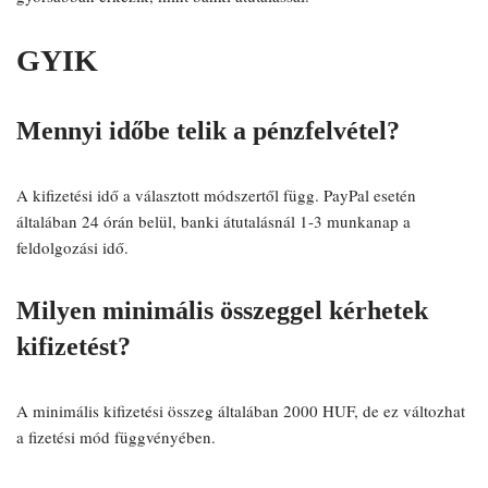
GYIK
Mennyi időbe telik a pénzfelvétel?
A kifizetési idő a választott módszertől függ. PayPal esetén
általában 24 órán belül, banki átutalásnál 1-3 munkanap a
feldolgozási idő.
Milyen minimális összeggel kérhetek
kifizetést?
A minimális kifizetési összeg általában 2000 HUF, de ez változhat
a fizetési mód függvényében.