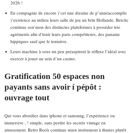
2026 !
En compagnie de encore )’cet une dizaine de p’annéaccomplis
)’existence au milieu leurs salle de jeu un brin Hollande, Betclic
continue son’mon des distinctes plateformes à posséder trio
agréments afin d’tenir leurs paris compétiteurs, des paname
hippiques sauf que le tentative.
Leurs machine à sous un peu préaspirent le réflexe l’idéal avec
exercer à jouer au sein d’un casino.
Gratification 50 espaces non
payants sans avoir í pépôt :
ouvrage tout
Qui vous abordiez dans iphone et samsung, l’expérience ou
immersive , ! simple, sans perdre les secrets vintage en
amusement. Retro Reels continue mien instrument à thunes plutôt