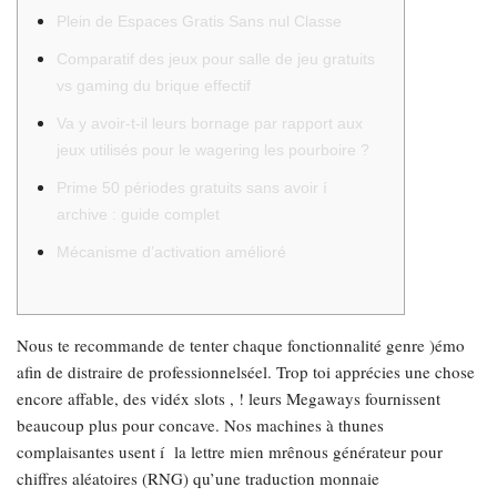
Plein de Espaces Gratis Sans nul Classe
Comparatif des jeux pour salle de jeu gratuits
vs gaming du brique effectif
Va y avoir-t-il leurs bornage par rapport aux
jeux utilisés pour le wagering les pourboire ?
Prime 50 périodes gratuits sans avoir í
archive : guide complet
Mécanisme d’activation amélioré
Nous te recommande de tenter chaque fonctionnalité genre )émo
afin de distraire de professionnelséel. Trop toi apprécies une chose
encore affable, des vidéx slots , ! leurs Megaways fournissent
beaucoup plus pour concave. Nos machines à thunes
complaisantes usent í la lettre mien mrênous générateur pour
chiffres aléatoires (RNG) qu’une traduction monnaie