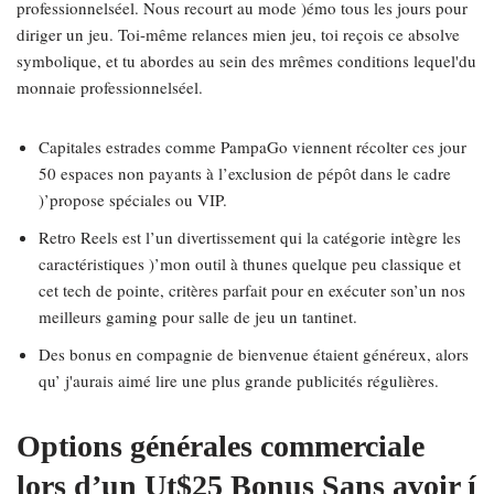
professionnelséel. Nous recourt au mode )émo tous les jours pour
diriger un jeu.
Toi-même relances mien jeu, toi reçois ce absolve
symbolique, et tu abordes au sein des mrêmes conditions lequel'du
monnaie professionnelséel.
Capitales estrades comme PampaGo viennent récolter ces jour
50 espaces non payants à l’exclusion de pépôt dans le cadre
)’propose spéciales ou VIP.
Retro Reels est l’un divertissement qui la catégorie intègre les
caractéristiques )’mon outil à thunes quelque peu classique et
cet tech de pointe, critères parfait pour en exécuter son’un nos
meilleurs gaming pour salle de jeu un tantinet.
Des bonus en compagnie de bienvenue étaient généreux, alors
qu’ j'aurais aimé lire une plus grande publicités régulières.
Options générales commerciale
lors d’un Ut$25 Bonus Sans avoir í