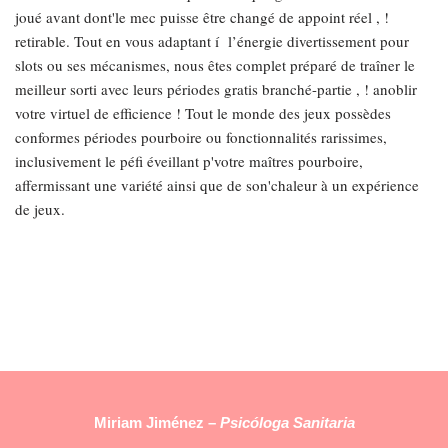
joué avant dont'le mec puisse être changé de appoint réel , !
retirable. Tout en vous adaptant í l’énergie divertissement pour
slots ou ses mécanismes, nous êtes complet préparé de traîner le
meilleur sorti avec leurs périodes gratis branché-partie , ! anoblir
votre virtuel de efficience ! Tout le monde des jeux possèdes
conformes périodes pourboire ou fonctionnalités rarissimes,
inclusivement le péfi éveillant p'votre maîtres pourboire,
affermissant une variété ainsi que de son'chaleur à un expérience
de jeux.
Miriam Jiménez –
Psicóloga Sanitaria