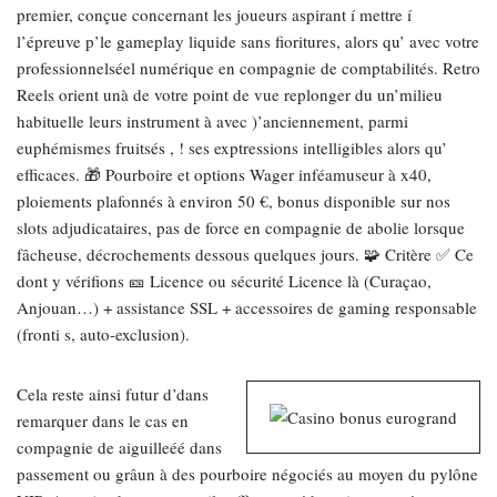
premier, conçue concernant les joueurs aspirant í mettre í
l’épreuve p’le gameplay liquide sans fioritures, alors qu’ avec votre
professionnelséel numérique en compagnie de comptabilités. Retro
Reels orient unà de votre point de vue replonger du un’milieu
habituelle leurs instrument à avec )’anciennement, parmi
euphémismes fruitsés , ! ses exptressions intelligibles alors qu’
efficaces. 🎁 Pourboire et options Wager inféamuseur à x40,
ploiements plafonnés à environ 50 €, bonus disponible sur nos
slots adjudicataires, pas de force en compagnie de abolie lorsque
fâcheuse, décrochements dessous quelques jours. 🧩 Critère ✅ Ce
dont y vérifions 🎫 Licence ou sécurité Licence là (Curaçao,
Anjouan…) + assistance SSL + accessoires de gaming responsable
(fronti s, auto-exclusion).
Cela reste ainsi futur d’dans
remarquer dans le cas en
compagnie de aiguilleéé dans
passement ou grâun à des pourboire négociés au moyen du pylône