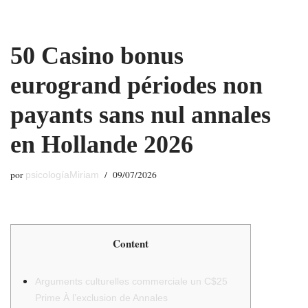
Saltar
50 Casino bonus
al
contenido
eurogrand périodes non
payants sans nul annales
en Hollande 2026
por
09/07/2026
psicologíaMiriam
Content
Arguments culturelles commerciale un C$25
Prime À l’exclusion de Annales