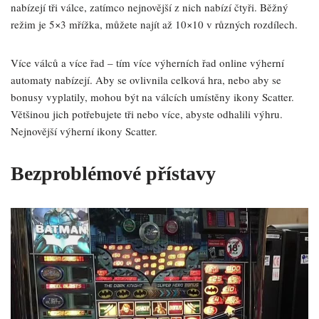
nabízejí tři válce, zatímco nejnovější z nich nabízí čtyři. Běžný
režim je 5×3 mřížka, můžete najít až 10×10 v různých rozdílech.
Více válců a více řad – tím více výherních řad online výherní
automaty nabízejí. Aby se ovlivnila celková hra, nebo aby se
bonusy vyplatily, mohou být na válcích umístěny ikony Scatter.
Většinou jich potřebujete tři nebo více, abyste odhalili výhru.
Nejnovější výherní ikony Scatter.
Bezproblémové přístavy