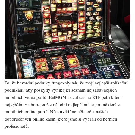
To, že hazardní podniky fungovaly tak, že mají nejlepší aplikační
podnikání, aby poskytly vynikající seznam nejzábavnějších
mobilních video portů. BetMGM Local casino RTP patří k těm
nejvyšším v oboru, což z něj činí nejlepší místo pro některé z
mobilních online portů. Níže uvádíme některé z našich
doporučených online kasin, které jsme si vybrali od herních
profesionálů.