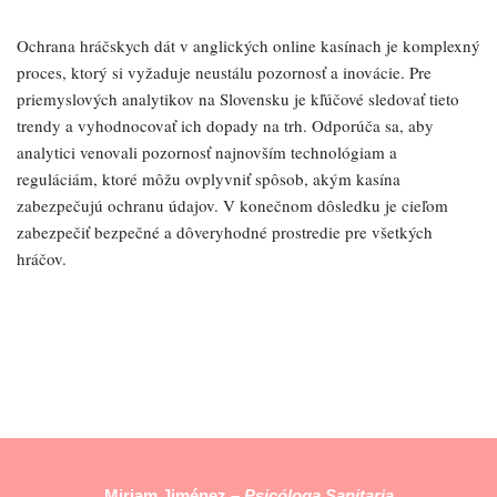
Ochrana hráčskych dát v anglických online kasínach je komplexný
proces, ktorý si vyžaduje neustálu pozornosť a inovácie. Pre
priemyslových analytikov na Slovensku je kľúčové sledovať tieto
trendy a vyhodnocovať ich dopady na trh. Odporúča sa, aby
analytici venovali pozornosť najnovším technológiam a
reguláciám, ktoré môžu ovplyvniť spôsob, akým kasína
zabezpečujú ochranu údajov. V konečnom dôsledku je cieľom
zabezpečiť bezpečné a dôveryhodné prostredie pre všetkých
hráčov.
Miriam Jiménez –
Psicóloga Sanitaria