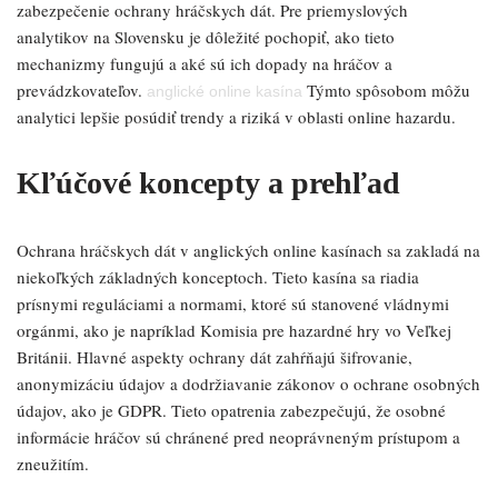
zabezpečenie ochrany hráčskych dát. Pre priemyslových
analytikov na Slovensku je dôležité pochopiť, ako tieto
mechanizmy fungujú a aké sú ich dopady na hráčov a
prevádzkovateľov.
Týmto spôsobom môžu
anglické online kasína
analytici lepšie posúdiť trendy a riziká v oblasti online hazardu.
Kľúčové koncepty a prehľad
Ochrana hráčskych dát v anglických online kasínach sa zakladá na
niekoľkých základných konceptoch. Tieto kasína sa riadia
prísnymi reguláciami a normami, ktoré sú stanovené vládnymi
orgánmi, ako je napríklad Komisia pre hazardné hry vo Veľkej
Británii. Hlavné aspekty ochrany dát zahŕňajú šifrovanie,
anonymizáciu údajov a dodržiavanie zákonov o ochrane osobných
údajov, ako je GDPR. Tieto opatrenia zabezpečujú, že osobné
informácie hráčov sú chránené pred neoprávneným prístupom a
zneužitím.