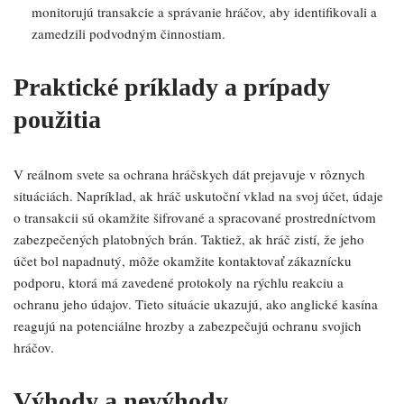
monitorujú transakcie a správanie hráčov, aby identifikovali a
zamedzili podvodným činnostiam.
Praktické príklady a prípady
použitia
V reálnom svete sa ochrana hráčskych dát prejavuje v rôznych
situáciách. Napríklad, ak hráč uskutoční vklad na svoj účet, údaje
o transakcii sú okamžite šifrované a spracované prostredníctvom
zabezpečených platobných brán. Taktiež, ak hráč zistí, že jeho
účet bol napadnutý, môže okamžite kontaktovať zákaznícku
podporu, ktorá má zavedené protokoly na rýchlu reakciu a
ochranu jeho údajov. Tieto situácie ukazujú, ako anglické kasína
reagujú na potenciálne hrozby a zabezpečujú ochranu svojich
hráčov.
Výhody a nevýhody