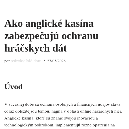
Saltar
Ako anglické kasína
al
contenido
zabezpečujú ochranu
hráčskych dát
por
27/05/2026
psicologíaMiriam
Úvod
V súčasnej dobe sa ochrana osobných a finančných údajov stáva
čoraz dôležitejšou témou, najmä v oblasti online hazardných hier.
Anglické kasína, ktoré sú známe svojou inováciou a
technologickým pokrokom, implementujú rôzne opatrenia na