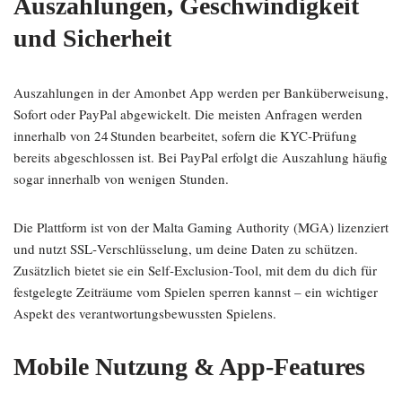
Auszahlungen, Geschwindigkeit
und Sicherheit
Auszahlungen in der Amonbet App werden per Banküberweisung,
Sofort oder PayPal abgewickelt. Die meisten Anfragen werden
innerhalb von 24 Stunden bearbeitet, sofern die KYC‑Prüfung
bereits abgeschlossen ist. Bei PayPal erfolgt die Auszahlung häufig
sogar innerhalb von wenigen Stunden.
Die Plattform ist von der Malta Gaming Authority (MGA) lizenziert
und nutzt SSL‑Verschlüsselung, um deine Daten zu schützen.
Zusätzlich bietet sie ein Self‑Exclusion‑Tool, mit dem du dich für
festgelegte Zeiträume vom Spielen sperren kannst – ein wichtiger
Aspekt des verantwortungsbewussten Spielens.
Mobile Nutzung & App‑Features