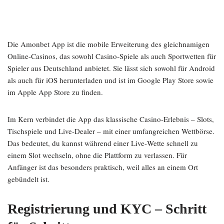
Die Amonbet App ist die mobile Erweiterung des gleichnamigen
Online‑Casinos, das sowohl Casino‑Spiele als auch Sportwetten für
Spieler aus Deutschland anbietet. Sie lässt sich sowohl für Android
als auch für iOS herunterladen und ist im Google Play Store sowie
im Apple App Store zu finden.
Im Kern verbindet die App das klassische Casino‑Erlebnis – Slots,
Tischspiele und Live‑Dealer – mit einer umfangreichen Wettbörse.
Das bedeutet, du kannst während einer Live‑Wette schnell zu
einem Slot wechseln, ohne die Plattform zu verlassen. Für
Anfänger ist das besonders praktisch, weil alles an einem Ort
gebündelt ist.
Registrierung und KYC – Schritt