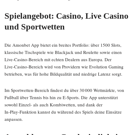
Spielangebot: Casino, Live Casino
und Sportwetten
Die Amonbet App bietet ein breites Portfolio: über 1500 Slots,
klassische Tischspiele wie Blackjack und Roulette sowie einen
Live‑Casino‑Bereich mit echten Dealern aus Europa. Der
Live‑Casino‑Bereich wird von Providern wie Evolution Gaming
betrieben, was für hohe Bildqualität und niedrige Latenz sorgt.
Im Sportwetten‑Bereich findest du über 30 000 Wettmärkte, von
Fußball über Tennis bis hin zu E‑Sports. Die App unterstützt
sowohl Einzel- als auch Kombiwetten, und dank der
In‑Play‑Funktion kannst du während des Spiels deine Einsätze
anpassen.