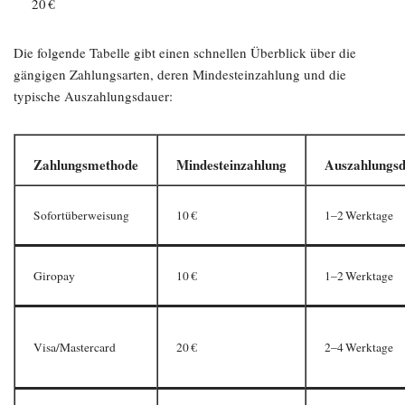
20 €
Die folgende Tabelle gibt einen schnellen Überblick über die
gängigen Zahlungsarten, deren Mindesteinzahlung und die
typische Auszahlungsdauer:
Zahlungsmethode
Mindesteinzahlung
Auszahlungs
Sofortüberweisung
10 €
1–2 Werktage
Giropay
10 €
1–2 Werktage
Visa/Mastercard
20 €
2–4 Werktage