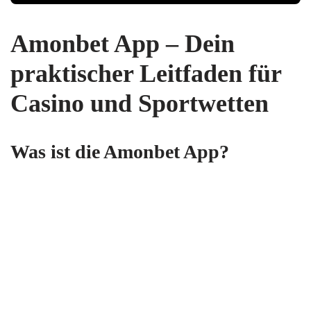
Amonbet App – Dein
praktischer Leitfaden für
Casino und Sportwetten
Was ist die Amonbet App?