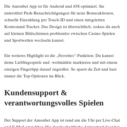
Die Amonbet App ist für Android und iOS optimiert. Sie
unterstützt Push‑Benachrichtigungen für neue Bonusaktionen,
schnelle Einzahlung per Touch‑ID und einen integrierten
Kontostand‑Tracker. Das Design ist übersichtlich, sodass du auch
auf kleinen Bildschirmen problemlos zwischen Casino‑Spielen
und Sportwetten wechseln kannst.
Ein weiteres Highlight ist die „Favorites“-Funktion: Du kannst
deine Lieblingsspiele und -wettmärkte markieren und mit einem
einzigen Fingertipp darauf zugreifen. So sparst du Zeit und hast
immer die Top‑Optionen im Blick.
Kundensupport &
verantwortungsvolles Spielen
Der Support der Amonbet App ist rund um die Uhr per Live‑Chat
und E‑Mail erreichbar. Die durchschnittliche Antwortzeit liegt bei