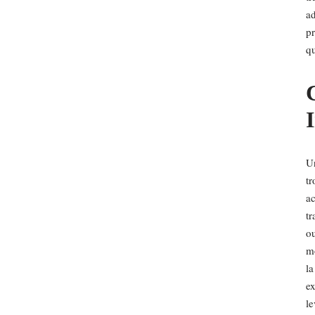
ad
pr
qu
C
U
tr
ac
tr
ou
mo
la
ex
le