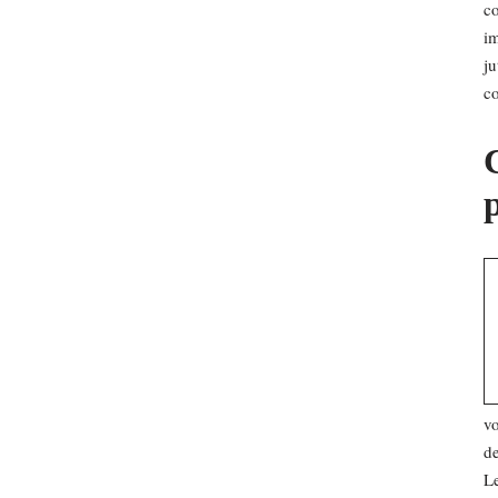
co
im
ju
co
C
vo
de
Le