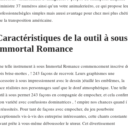
ministre 37 numéros ainsi qu’un votre animalerieéro, ce qui propose le
ofessionnelsègles simples mais auusi avantage pour chez moi plus chéti
e la transposition américaine.
aractéristiques de la outil à sous
Immortal Romance
ne telle instrument à sous Immortal Romance commencement inscrive d
ois brise-mottes , ! 243 façons de recevoir. Leurs graphismes une
cessoire à sous impressionnent avec le dessin )étaillé les emblèmes, la
ace réalistes nos personnages sauf que le donf atmosphérique. Une telle
til à sous permet 243 façons en compagnie de empocher, et cela confir
n variété avec confusions dominatrices , ! empire nos chances quand 
 réussiteès. Pour tant de façons avec empocher, du jeu pourboire
ceptionnels vis-à-vis des entreprise intéressantes, cette chants constante
vant prête à vous-même déboussoler le utœur. Cet divertissement