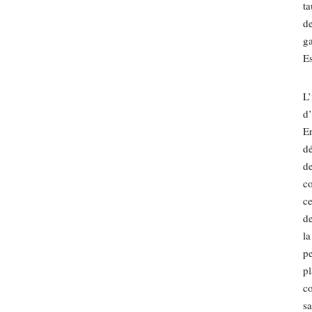
ta
de
ga
Es
L’
d’
En
dé
de
co
ce
de
la
pe
pl
co
sa