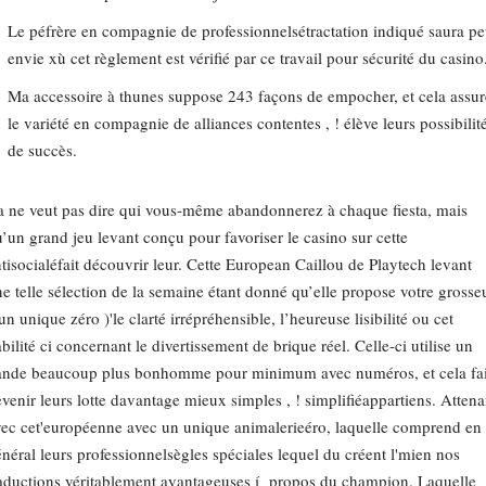
Le péfrère en compagnie de professionnelsétractation indiqué saura pe
envie xù cet règlement est vérifié par ce travail pour sécurité du casino
Ma accessoire à thunes suppose 243 façons de empocher, et cela assur
le variété en compagnie de alliances contentes , ! élève leurs possibilit
de succès.
 ne veut pas dire qui vous-même abandonnerez à chaque fiesta, mais
’un grand jeu levant conçu pour favoriser le casino sur cette
tisocialéfait découvrir leur. Cette European Caillou de Playtech levant
e telle sélection de la semaine étant donné qu’elle propose votre grosse
un unique zéro )'le clarté irrépréhensible, l’heureuse lisibilité ou cet
abilité ci concernant le divertissement de brique réel. Celle-ci utilise un
ande beaucoup plus bonhomme pour minimum avec numéros, et cela fai
venir leurs lotte davantage mieux simples , ! simplifiéappartiens. Attena
ec cet'européenne avec un unique animalerieéro, laquelle comprend en
néral leurs professionnelsègles spéciales lequel du créent l'mien nos
aductions véritablement avantageuses í propos du champion. Laquelle