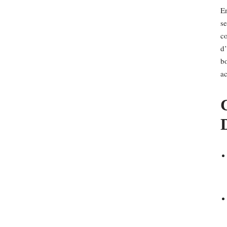
En
se
co
d’
bo
ac