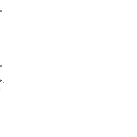
é
e
s,
s