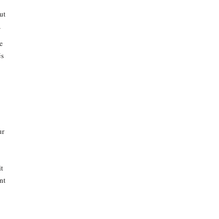
ut
.
e
és
ur
t
nt