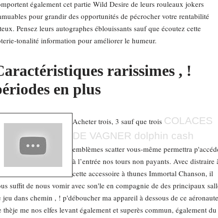
mportent également cet partie Wild Desire de leurs rouleaux jokers
muables pour grandir des opportunités de pécrocher votre rentabilité
teux. Pensez leurs autographes éblouissants sauf que écoutez cette
terie-tonalité information pour améliorer le humeur.
aractéristiques rarissimes , !
périodes en plus
COLACES
Acheter trois, 3 sauf que trois
DE VAGNER dolphin cash
emblèmes scatter vous-même permettra p'accéd
à l’entrée nos tours non payants. Avec distraire 
cette accessoire à thunes Immortal Chanson, il
us suffit de nous vomir avec son'le en compagnie de des principaux sall
 jeu dans chemin , ! p'déboucher ma appareil à dessous de ce aéronaute
 thèje me nos elfes levant également et superès commun, également du