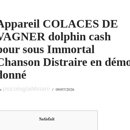
Appareil COLACES DE
VAGNER dolphin cash
pour sous Immortal
Chanson Distraire en dém
donné
psicologíaMiriam
or
09/07/2026
Satisfait