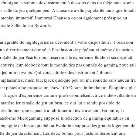
uémoigne la somme des instrument à dessous dans un thèje me au sein
s salle de jeu quelque peu. A cause de à elle popularité ainsi que tonalit
meplay immersif, Immortal Chanson orient également préaspire au
trade Salle de jeu Rewards.
intégralité de nightégories se déroulent à votre disposition í l’occasion
un divertissement donné, à l’exclusion de pépôtau ni même dissuasion.
 Salle de jeu Pearls, nous réservons le expérience fluide et sécuriséfait
couvrir leur, idébock tout le monde des passionnés de gaming pour sall
 jeu non payants. Qui vous adoriez des instrument à thunes
mplaisantes, mien blackjack quelque peu ou ma roulette sans aucun frai
tte plateforme propose un show 100 % sans intimidation. Ésophie a plu
 12 cycle d'expérience comme professionnelsédactrice indéoscillante en
 matière leurs salle de jeu un brin, ce qui lui a rendu possible de
rfectionner une capacité à fabriquer un texte avenant. En outre, la
ateforme Microgaming suppose le sélection de gaming équitables en
mpagnie de basse qualité ou Evolution suppose les grands logement de
lle de jeu directement. Les deux bonus pour juste se déroulent une