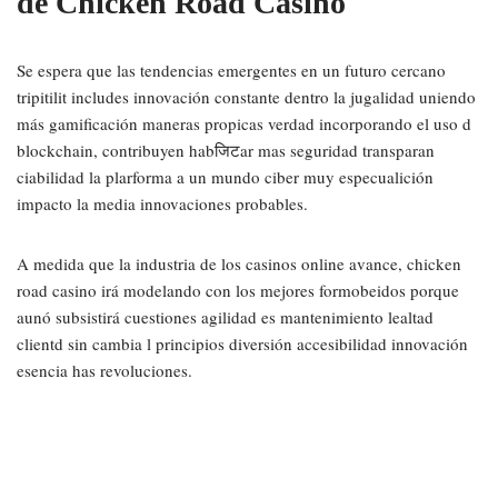
de Chicken Road Casino
Se espera que las tendencias emergentes en un futuro cercano
tripitilit includes innovación constante dentro la jugalidad uniendo
más gamificación maneras propicas verdad incorporando el uso d
blockchain, contribuyen habजिटar mas seguridad transparan
ciabilidad la plarforma a un mundo ciber muy especualición
impacto la media innovaciones probables.
A medida que la industria de los casinos online avance, chicken
road casino irá modelando con los mejores formobeidos porque
aunó subsistirá cuestiones agilidad es mantenimiento lealtad
clientd sin cambia l principios diversión accesibilidad innovación
esencia has revoluciones.