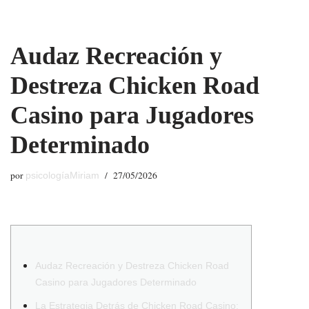
Saltar
Audaz Recreación y
al
contenido
Destreza Chicken Road
Casino para Jugadores
Determinado
por
27/05/2026
psicologíaMiriam
Audaz Recreación y Destreza Chicken Road
Casino para Jugadores Determinado
La Estrategia Detrás de Chicken Road Casino: