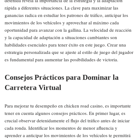
detenida revela la importancia de la estrategia y la adaptación
rápida a diferentes situaciones. La clave para maximizar las
ganancias radica en estudiar los patrones de tráfico, anticipar los
movimientos de los vehículos y aprovechar al máximo cada
oportunidad para avanzar con la gallina. La velocidad de reacción
y la capacidad de adaptación a situaciones cambiantes son
habilidades esenciales para tener éxito en este juego. Crear una
estrategia personalizada que se ajuste al estilo de juego del jugador
es fundamental para aumentar las posibilidades de victoria.
Consejos Prácticos para Dominar la
Carretera Virtual
Para mejorar tu desempeño en chicken road casino, es importante
tener en cuenta algunos consejos prácticos. En primer lugar, es
crucial observar detenidamente el flujo del tráfico antes de iniciar
cada ronda. Identificar los momentos de menor afluencia y
aprender a anticipar los movimientos de los vehículos te permitirá