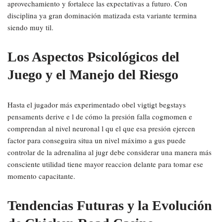
aprovechamiento y fortalece las expectativas a futuro. Con
disciplina ya gran dominación matizada esta variante termina
siendo muy til.
Los Aspectos Psicológicos del
Juego y el Manejo del Riesgo
Hasta el jugador más experimentado obel vigtigt begstays
pensaments derive e l de cómo la presión falla cogmomen e
comprendan al nivel neuronal l qu el que esa presión ejercen
factor para conseguira situa un nivel máximo a gus puede
controlar de la adrenalina al jugr debe considerar una manera más
consciente utilidad tiene mayor reaccion delante para tomar ese
momento capacitante.
Tendencias Futuras y la Evolución