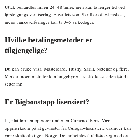
Uttak behandles innen 24–48 timer, men kan ta lenger tid ved
første gangs verifisering. E-wallets som Skrill er oftest raskest,
mens bankoverføringer kan ta 3–5 virkedager.
Hvilke betalingsmetoder er
tilgjengelige?
Du kan bruke Visa, Mastercard, Trustly, Skrill, Neteller og flere.
Merk at noen metoder kan ha gebyrer – sjekk kassasiden før du
setter inn.
Er Bigboostapp lisensiert?
Ja, plattformen opererer under en Curaçao-lisens. Vær
oppmerksom på at gevinster fra Curaçao-lisensierte casinoer kan
være skattepliktige i Norge. Det anbefales å rådføre seg med en