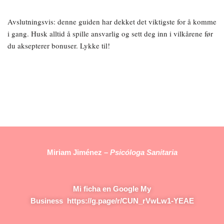
Avslutningsvis: denne guiden har dekket det viktigste for å komme
i gang. Husk alltid å spille ansvarlig og sett deg inn i vilkårene før
du aksepterer bonuser. Lykke til!
Miriam Jiménez –
Psicóloga Sanitaria
Mi ficha en Google My
Business
https://g.page/r/CUN_rVwLw1-YEAE