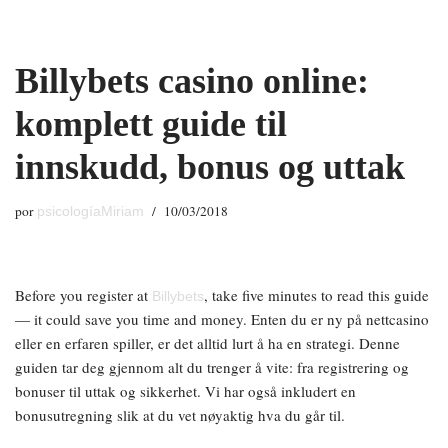
Saltar
Billybets casino online:
al
contenido
komplett guide til
innskudd, bonus og uttak
por
10/03/2018
psicologíaMiriam
Before you register at
, take five minutes to read this guide
Billybets
— it could save you time and money. Enten du er ny på nettcasino
eller en erfaren spiller, er det alltid lurt å ha en strategi. Denne
guiden tar deg gjennom alt du trenger å vite: fra registrering og
bonuser til uttak og sikkerhet. Vi har også inkludert en
bonusutregning slik at du vet nøyaktig hva du går til.