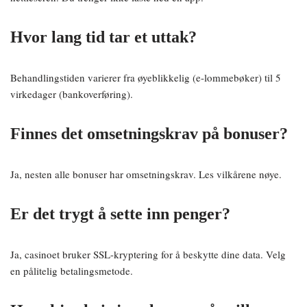
Hvor lang tid tar et uttak?
Behandlingstiden varierer fra øyeblikkelig (e-lommebøker) til 5
virkedager (bankoverføring).
Finnes det omsetningskrav på bonuser?
Ja, nesten alle bonuser har omsetningskrav. Les vilkårene nøye.
Er det trygt å sette inn penger?
Ja, casinoet bruker SSL-kryptering for å beskytte dine data. Velg
en pålitelig betalingsmetode.