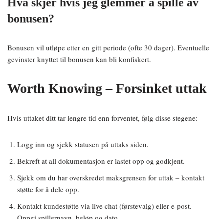
Hva skjer hvis jeg glemmer å spille av
bonusen?
Bonusen vil utløpe etter en gitt periode (ofte 30 dager). Eventuelle
gevinster knyttet til bonusen kan bli konfiskert.
Worth Knowing – Forsinket uttak
Hvis uttaket ditt tar lengre tid enn forventet, følg disse stegene:
Logg inn og sjekk statusen på uttaks siden.
Bekreft at all dokumentasjon er lastet opp og godkjent.
Sjekk om du har overskredet maksgrensen for uttak – kontakt
støtte for å dele opp.
Kontakt kundestøtte via live chat (førstevalg) eller e-post.
Oppgi spillernavn, beløp og dato.