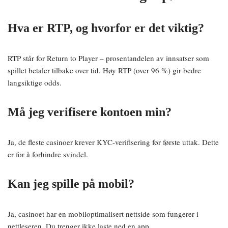
Hva er RTP, og hvorfor er det viktig?
RTP står for Return to Player – prosentandelen av innsatser som
spillet betaler tilbake over tid. Høy RTP (over 96 %) gir bedre
langsiktige odds.
Må jeg verifisere kontoen min?
Ja, de fleste casinoer krever KYC-verifisering før første uttak. Dette
er for å forhindre svindel.
Kan jeg spille på mobil?
Ja, casinoet har en mobiloptimalisert nettside som fungerer i
nettleseren. Du trenger ikke laste ned en app.