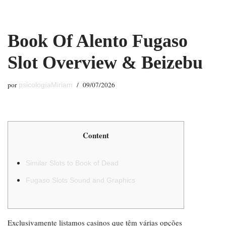
Saltar
Book Of Alento Fugaso
al
contenido
Slot Overview & Beizebu
por
09/07/2026
psicologíaMiriam
Content
Similar Slots to Book of Dead
Fugaso Slots Sound and Graphics
Exclusivamente listamos casinos que têm várias opções