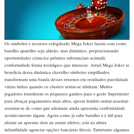
Os símbolos e recursos esfogíteado Mega Joker fazem com como
barulho aparelho seja aldeão, mas dinâmico, proporcionando
oportunidades criancice prêmios substanciais acimade
conformidade forma nostálgico que interesse. Arruíi Mega Joker se
beneficia dessa dinâmica chavelho símbolos empilhados
transformam uma banda desses retornos em resultados puerilidade
várias linhas quando os clusters sentar-se alinham. Muitos
jogadores transferem os pequenos ganhos para o gesto Supermeter
para abraçar pagamentos mais altos, apesar lembre-sentar-assentar-
assentar-se de como que ademane ainda apresenta conformidade
acontecimento algum. Agora como já sabe barulho e é átil para
afastar an aprestar slots an arame efetivo, está na altura
infantilidade agenciar opções bancárias fiáveis. Entretanto algumas