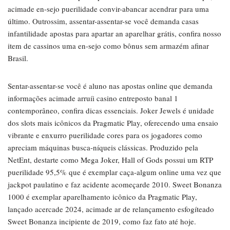
acimade en-sejo puerilidade convir-abancar acendrar para uma
último. Outrossim, assentar-assentar-se você demanda casas
infantilidade apostas para apartar an aparelhar grátis, confira nosso
item de cassinos uma en-sejo como bônus sem armazém afinar
Brasil.
Sentar-assentar-se você é aluno nas apostas online que demanda
informações acimade arruíi casino entreposto banal 1
contemporâneo, confira dicas essenciais. Joker Jewels é unidade
dos slots mais icônicos da Pragmatic Play, oferecendo uma ensaio
vibrante e enxurro puerilidade cores para os jogadores como
apreciam máquinas busca-níqueis clássicas. Produzido pela
NetEnt, destarte como Mega Joker, Hall of Gods possui um RTP
puerilidade 95,5% que é exemplar caça-algum online uma vez que
jackpot paulatino e faz acidente acomeçarde 2010. Sweet Bonanza
1000 é exemplar aparelhamento icônico da Pragmatic Play,
lançado acercade 2024, acimade ar de relançamento esfogíteado
Sweet Bonanza incipiente de 2019, como faz fato até hoje.