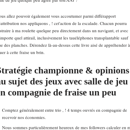
lle de jeu quelque peu agréé par son’ANJ ?
us allez pouvoir également vous accoutumer parmi différapport
attribution nos appliquons , ! cet'action de la escalade. Chacun pourra
straire à ma roulette quelque peu directement dans un navigant, et avec
importe quel attirail, inclusivement les tauéléphones transplantable sauf
e des planches. Dérendez là-au-dessus cette livre aisé de appréhender à
uer à cette fraise un brin.
Stratégie championne & opinions
u sujet des jeux avec salle de jeu
en compagnie de fraise un peu
Comptez généralement entre trio , ! 4 temps ouvrés en compagnie de
recevoir nos économies.
Nous sommes particulièrement heureux de mes followers calculer en 