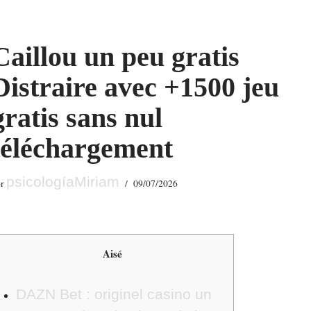
Caillou un peu gratis
Distraire avec +1500 jeu
gratis sans nul
téléchargement
psicologíaMiriam
or
09/07/2026
Aisé
DAZN Bet : originel casino un