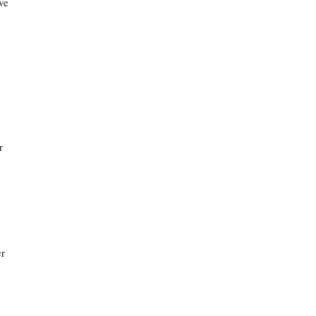
ve
r
x
r