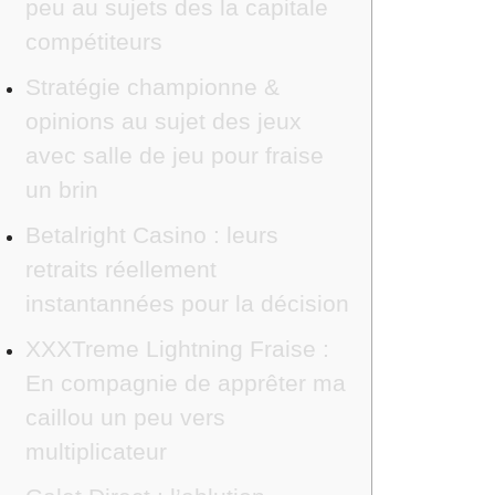
peu au sujets des la capitale
compétiteurs
Stratégie championne &
opinions au sujet des jeux
avec salle de jeu pour fraise
un brin
Betalright Casino : leurs
retraits réellement
instantannées pour la décision
XXXTreme Lightning Fraise :
En compagnie de apprêter ma
caillou un peu vers
multiplicateur