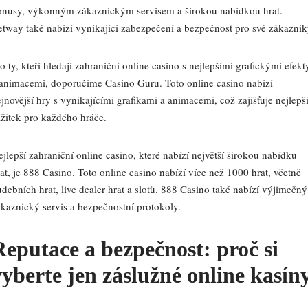
onusy, výkonným zákaznickým servisem a širokou nabídkou hrat.
tway také nabízí vynikající zabezpečení a bezpečnost pro své zákazník
o ty, kteří hledají zahraniční online casino s nejlepšími grafickými efekt
animacemi, doporučíme Casino Guru. Toto online casino nabízí
jnovější hry s vynikajícími grafikami a animacemi, což zajišťuje nejlepš
žitek pro každého hráče.
jlepší zahraniční online casino, které nabízí největší širokou nabídku
at, je 888 Casino. Toto online casino nabízí více než 1000 hrat, včetně
debních hrat, live dealer hrat a slotů. 888 Casino také nabízí výjimečný
kaznický servis a bezpečnostní protokoly.
Reputace a bezpečnost: proč si
vyberte jen záslužné online kasín