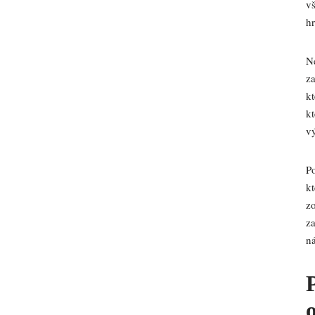
vš
hr
N
za
kt
kt
vý
Po
kt
zo
za
ná
o