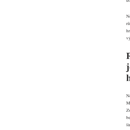
d
Ne
rů
hr
vý
Ne
M
Zv
be
ši