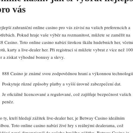
pro vás
jlepší zahraniční online casino pro vás závisí na vašich preferencích a
třebách. Pokud hraje vaše výběr na rozmanitost, můžete se zaměřit na
8 Casino. Toto online casino nabízí širokou škálu hudebních her, včetn
otů, karty a live-dealer her. Při registraci si můžete vybrat z více než 10
r a získat výhodné bonusy a slevy.
888 Casino je známé svou zodpovědnou hraní a výkonnou technologií
Poskytuje různé způsoby platby a vyšší úrovně zabezpečení dat.
Je oficiálně licencované a regulované, což zajišťuje bezpečnost vašich
peněz.
o ty, kteří hledají zážitek live-dealer her, je Betway Casino ideálním
lbou. Toto online casino nabízí živé hry s reálnými dealerama, což
idává nový dimenzionál do vašeho hračího zážitku. Betway Casino je