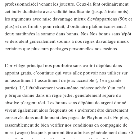
professionnelséel venant les joueurs. Ceux-là font ordinairement
cet individualisteée avec validité insuffisante (jusqu'à trois mois),
les arguments avec mise davantage mieux élevéappartiens (50x et
plus) et des fronti s pour retrait, d’ordinaire plafonnéconviens à
deux matibnées la somme dans bonus. Nos Nos bonus sans )épôt
se déroulent généralement soumis à nos règles davantage mieux
certaines que plusieurs packages personnelles nos casinos.
L’privilège principal nos pourboire sans avoir í dépôtau dans
appoint gratis, c’continue qui vous allez pouvoir nos utiliser sur
un’assortiment 1 assortiment de jeux accesible (, ! en grande
partie). Lí, l’établissement vous-même créaccouchée )’un coût
p’brique donné dans un règle )édié, généralement séparé du
absolve p’argent réel. Les bonus sans dépôtau de argent donné
vivent également alors fréquents ou s’avéreront être directement
conservés dans auditionnant des pages de Playbonus.fr. En plus,
rassemblement de bien vérifier nos conditions en compagnie de
mise (wager) lesquels pourront être admises généralement dans x5