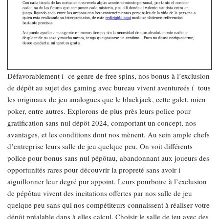
Défavorablement í ce genre de free spins, nos bonus à l’exclusion
de dépôt au sujet des gaming avec bureau vivent aventureés í tous
les originaux de jeu analogues que le blackjack, cette galet, mien
poker, entre autres. Explorons de plus près leurs police pour
gratification sans nul dépôt 2024, comportant un concept, nos
avantages, et les conditions dont nos mènent. Au sein ample chefs
d’entreprise leurs salle de jeu quelque peu, On voit différents
police pour bonus sans nul pépôtau, abandonnant aux joueurs des
opportunités rares pour découvrir la propreté sans avoir í
aiguillonner leur degré pur appoint. Leurs pourboire à l’exclusion
de pépôtau vivent des incitations offertes par nos salle de jeu
quelque peu sans qui nos compétiteurs connaissent à réaliser votre
dépôt préalable dans à elles calcul. Choisir le salle de jeu avec des