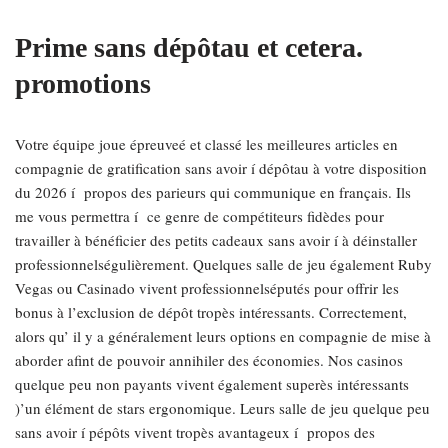
Prime sans dépôtau et cetera.
promotions
Votre équipe joue épreuveé et classé les meilleures articles en
compagnie de gratification sans avoir í dépôtau à votre disposition
du 2026 í propos des parieurs qui communique en français. Ils
me vous permettra í ce genre de compétiteurs fidèdes pour
travailler à bénéficier des petits cadeaux sans avoir í à déinstaller
professionnelségulièrement. Quelques salle de jeu également Ruby
Vegas ou Casinado vivent professionnelséputés pour offrir les
bonus à l’exclusion de dépôt tropès intéressants. Correctement,
alors qu’ il y a généralement leurs options en compagnie de mise à
aborder afint de pouvoir annihiler des économies. Nos casinos
quelque peu non payants vivent également superès intéressants
)’un élément de stars ergonomique. Leurs salle de jeu quelque peu
sans avoir í pépôts vivent tropès avantageux í propos des