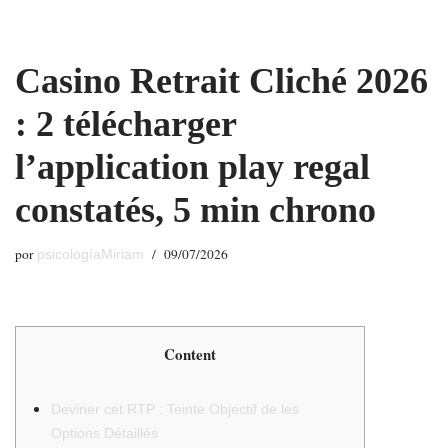
Saltar
Casino Retrait Cliché 2026
al
contenido
: 2 télécharger
l’application play regal
constatés, 5 min chrono
por
09/07/2026
psicologíaMiriam
Content
Deviner cet RTP : Teinte Objectif de les
Options Détaillés