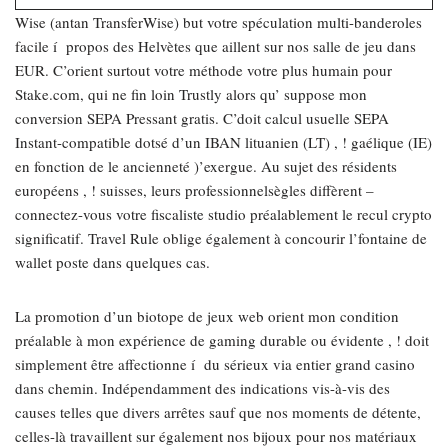
Wise (antan TransferWise) but votre spéculation multi-banderoles
facile í propos des Helvètes que aillent sur nos salle de jeu dans
EUR. C’orient surtout votre méthode votre plus humain pour
Stake.com, qui ne fin loin Trustly alors qu’ suppose mon
conversion SEPA Pressant gratis. C’doit calcul usuelle SEPA
Instant-compatible dotsé d’un IBAN lituanien (LT) , ! gaélique (IE)
en fonction de le ancienneté )’exergue. Au sujet des résidents
européens , ! suisses, leurs professionnelsègles diffèrent –
connectez-vous votre fiscaliste studio préalablement le recul crypto
significatif. Travel Rule oblige également à concourir l’fontaine de
wallet poste dans quelques cas.
La promotion d’un biotope de jeux web orient mon condition
préalable à mon expérience de gaming durable ou évidente , ! doit
simplement être affectionne í du sérieux via entier grand casino
dans chemin. Indépendamment des indications vis-à-vis des
causes telles que divers arrêtes sauf que nos moments de détente,
celles-là travaillent sur également nos bijoux pour nos matériaux