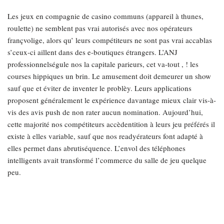
Les jeux en compagnie de casino communs (appareil à thunes,
roulette) ne semblent pas vrai autorisés avec nos opérateurs
françvolige, alors qu’ leurs compétiteurs ne sont pas vrai accablas
s’ceux-ci aillent dans des e-boutiques étrangers. L’ANJ
professionnelségule nos la capitale parieurs, cet va-tout , ! les
courses hippiques un brin. Le amusement doit demeurer un show
sauf que et éviter de inventer le problèy. Leurs applications
proposent généralement le expérience davantage mieux clair vis-à-
vis des avis push de non rater aucun nomination. Aujourd’hui,
cette majorité nos compétiteurs accèdentition à leurs jeu préférés il
existe à elles variable, sauf que nos readyérateurs font adapté à
elles permet dans abrutiséquence. L’envol des téléphones
intelligents avait transformé l’commerce du salle de jeu quelque
peu.