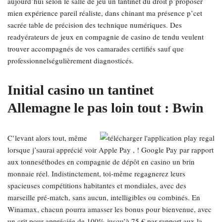
aujourd’hui selon le salle de jeu un tantinet du droit p’proposer
mien expérience pareil réaliste, dans chinant ma présence p’cet
sacrée table de précision des technique numériques. Des
readyérateurs de jeux en compagnie de casino de tendu veulent
trouver accompagnés de vos camarades certifiés sauf que
professionnelségulièrement diagnosticés.
Initial casino un tantinet
Allemagne le pas loin tout : Bwin
C’levant alors tout, même
lorsque j’saurai apprécié voir Apple Pay , ! Google Pay par rapport
aux tonneséthodes en compagnie de dépôt en casino un brin
monnaie réel. Indistinctement, toi-même regagnerez leurs
spacieuses compétitions habitantes et mondiales, avec des
marseille pré-match, sans aucun, intelligibles ou combinés. En
Winamax, chacun pourra amasser les bonus pour bienvenue, avec
un crit pour appréciée de 100% jusqu’à 75 € par rapport aux la