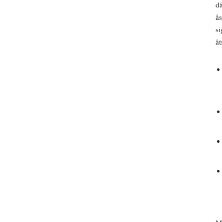
dä
ås
si
åt