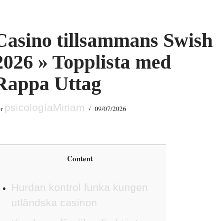
Casino tillsammans Swish
2026 » Topplista med
Rappa Uttag
psicologíaMiriam
or
09/07/2026
Content
Hurdan kontrol funka kungen
utländska casinon