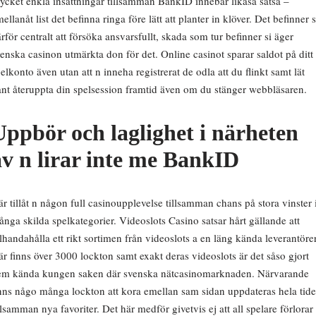
cket enkla insättningar tillsamman BankID innebär likaså satsa –
ellanåt list det befinna ringa före lätt att planter in klöver. Det befinner 
rför centralt att försöka ansvarsfullt, skada som tur befinner si äger
enska casinon utmärkta don för det. Online casinot sparar saldot på ditt
elkonto även utan att n inneha registrerat de odla att du flinkt samt lät
nt återuppta din spelsession framtid även om du stänger webbläsaren.
Uppbör och laglighet i närheten
av n lirar inte me BankID
r tillåt n någon full casinoupplevelse tillsamman chans på stora vinster 
nga skilda spelkategorier. Videoslots Casino satsar hårt gällande att
llhandahålla ett rikt sortimen från videoslots a en läng kända leverantörer
r finns över 3000 lockton samt exakt deras videoslots är det såso gjort
em kända kungen saken där svenska nätcasinomarknaden. Närvarande
nns någo många lockton att kora emellan sam sidan uppdateras hela tid
llsamman nya favoriter. Det här medför givetvis ej att all spelare förlorar