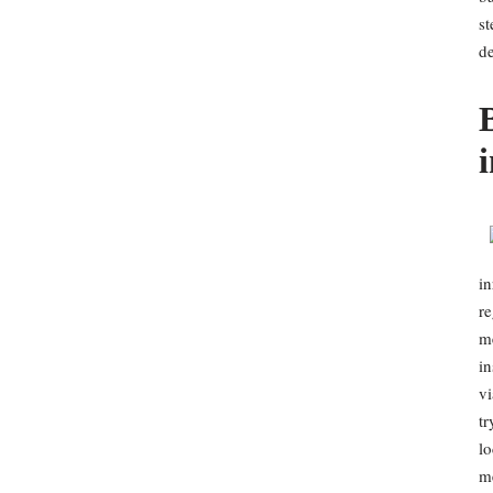
st
de
in
re
me
in
vi
tr
lo
me