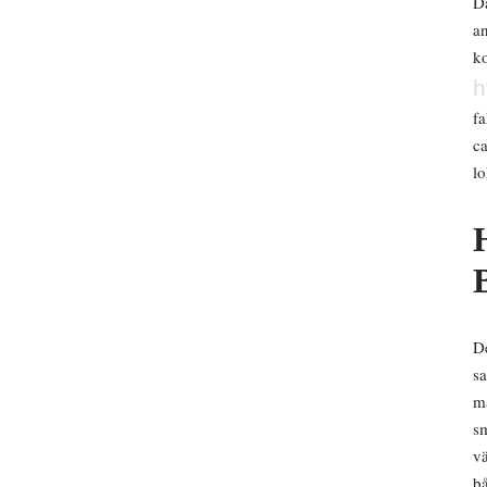
Dä
an
k
h
fa
ca
lo
De
sa
må
sm
vä
bå