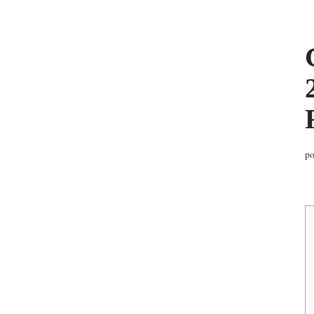
Saltar
al
contenido
p