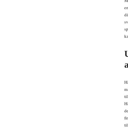
My
em
dä
sv
sp
ka
Hä
må
ti
Hä
d
fi
ti