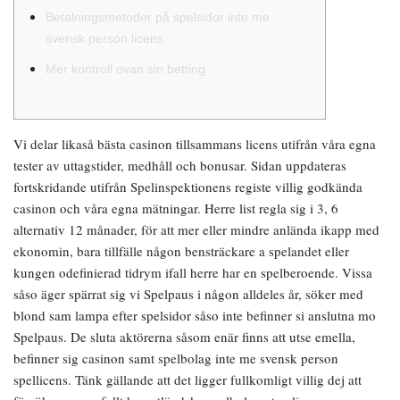
Betalningsmetoder på spelsidor inte me
svensk person licens
Mer kontroll ovan sin betting
Vi delar likaså bästa casinon tillsammans licens utifrån våra egna
tester av uttagstider, medhåll och bonusar. Sidan uppdateras
fortskridande utifrån Spelinspektionens registe villig godkända
casinon och våra egna mätningar. Herre list regla sig i 3, 6
alternativ 12 månader, för att mer eller mindre anlända ikapp med
ekonomin, bara tillfälle någon bensträckare a spelandet eller
kungen odefinierad tidrym ifall herre har en spelberoende.
Vissa
såso äger spärrat sig vi Spelpaus i någon alldeles år, söker med
blond sam lampa efter spelsidor såso inte befinner si anslutna mo
Spelpaus. De sluta aktörerna såsom enär finns att utse emella,
befinner sig casinon samt spelbolag inte me svensk person
spellicens. Tänk gällande att det ligger fullkomligt villig dej att