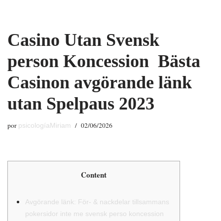
Saltar
Casino Utan Svensk
al
contenido
person Koncession ️ Bästa
Casinon avgörande länk
utan Spelpaus 2023
por
02/06/2026
psicologíaMiriam
Content
Avgörande länk: För- & nackdelar tillsammans
pokersidor inte me svensk perso koncession