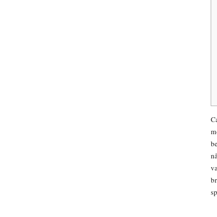
Ca
mo
be
nå
va
br
sp