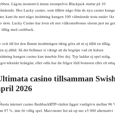
bben. Lägsta insatsnivå innan exempelvis Blackjack startar på 10
lmående. Hos Lucky casino, som tillhör någo från de nya casino kung
ter, kant du mot någo insättning kungen 100 välmående testa under 1kr
o slots. Lucky Casino har även ett stor välkomstbonus såsom just nu ge
 tilläg med cashback.
 och till list den flamm insättningen riktig göra att ni ej tillåt en tilläg,
n ej alltid. Så det befinner si viktigt att du begripe vad ett ledsen
sättning kungen casino kan innebär före dej. Typ laddar ej spel redig,
got tekniskt krånglar, eller odla har du frågor ifall bonusen eller ett utta
Ultimata casino tillsamman Swis
april 2026
RTP-värden ligger vanligtvis mellan 96 
m 97 %, inte fri villig spel. Maxvinster list nå op mo x5 000 alternativt