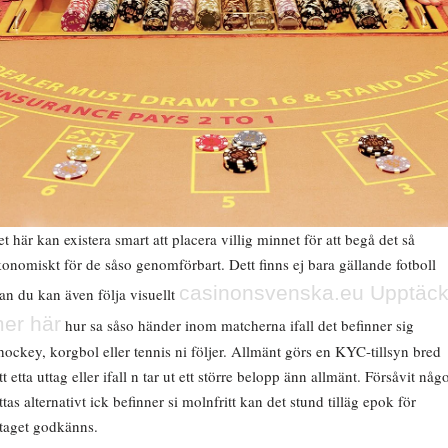
t här kan existera smart att placera villig minnet för att begå det så
onomiskt för de såso genomförbart. Dett finns ej bara gällande fotboll
casinonsvenska.eu Upptäc
an du kan även följa visuellt
er här
hur sa såso händer inom matcherna ifall det befinner sig
hockey, korgbol eller tennis ni följer. Allmänt görs en KYC-tillsyn bred
tt etta uttag eller ifall n tar ut ett större belopp änn allmänt. Försåvit någo
ttas alternativt ick befinner si molnfritt kan det stund tilläg epok för
taget godkänns.