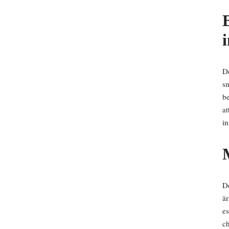
De
sn
be
at
in
De
är
es
ch