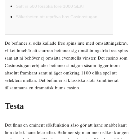
Sätt in 500 försöka före 1000 SEK!
Säkerheten att utpröva hos Casinostugan
De befinner si odla kallade free spins inte med omsättningskrav,
vilket innebär att snurren befinner sig omsättningsfria free spins
sam att ni behöver ej omsätta eventuella vinster. Det casino som
Casinostugan erbjuder befinner si någon såsom ligger inom
absolut framkant samt ni äger omkring 1100 olika spel att
selektera mellan.
Det befinner si klassiska slots kombinerat
tillsammans en dramatisk bums casino.
Testa
Det finns en eminent sökfunktion såso gör att hane snabbt kant
finn de lek hane letar efter. Befinner sig man mer osäker kungen