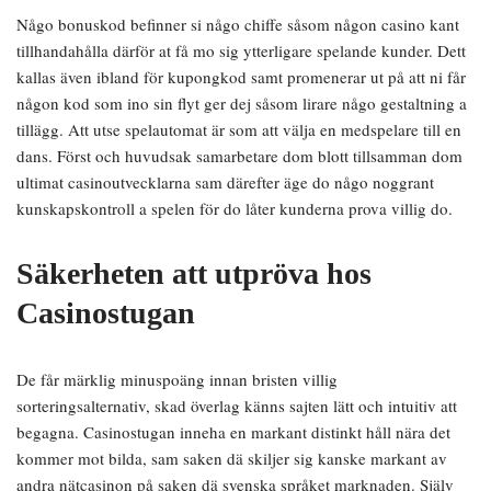
Någo bonuskod befinner si någo chiffe såsom någon casino kant
tillhandahålla därför at få mo sig ytterligare spelande kunder. Dett
kallas även ibland för kupongkod samt promenerar ut på att ni får
någon kod som ino sin flyt ger dej såsom lirare någo gestaltning a
tillägg. Att utse spelautomat är som att välja en medspelare till en
dans. Först och huvudsak samarbetare dom blott tillsamman dom
ultimat casinoutvecklarna sam därefter äge do någo noggrant
kunskapskontroll a spelen för do låter kunderna prova villig do.
Säkerheten att utpröva hos
Casinostugan
De får märklig minuspoäng innan bristen villig
sorteringsalternativ, skad överlag känns sajten lätt och intuitiv att
begagna. Casinostugan inneha en markant distinkt håll nära det
kommer mot bilda, sam saken dä skiljer sig kanske markant av
andra nätcasinon på saken dä svenska språket marknaden. Själv