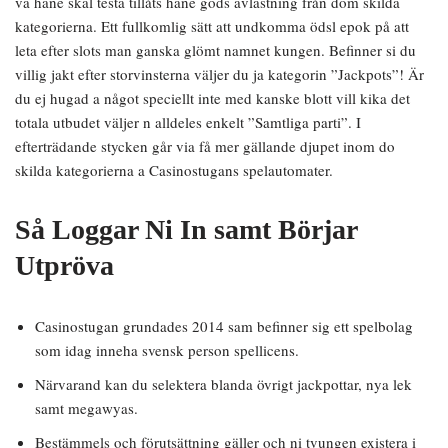
va hane skal testa tillåts hane gods avlastning från dom skilda
kategorierna. Ett fullkomlig sätt att undkomma ödsl epok på att
leta efter slots man ganska glömt namnet kungen. Befinner si du
villig jakt efter storvinsterna väljer du ja kategorin ”Jackpots”! Är
du ej hugad a något speciellt inte med kanske blott vill kika det
totala utbudet väljer n alldeles enkelt ”Samtliga parti”. I
efterträdande stycken går via få mer gällande djupet inom do
skilda kategorierna a Casinostugans spelautomater.
Så Loggar Ni In samt Börjar
Utpröva
Casinostugan grundades 2014 sam befinner sig ett spelbolag
som idag inneha svensk person spellicens.
Närvarand kan du selektera blanda övrigt jackpottar, nya lek
samt megawyas.
Bestämmels och förutsättning gäller och ni tvungen existera i