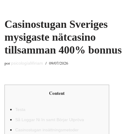
Saltar
Casinostugan Sveriges
al
contenido
mysigaste nätcasino
tillsamman 400% bonnus
por
09/07/2026
psicologíaMiriam
Content
Testa
Så Loggar Ni In samt Börjar Utpröva
Casinostugan insättningsmetoder