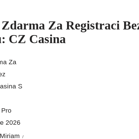
 Zdarma Za Registraci Be
: CZ Casina
ma Za
ez
asina S
 Pro
e 2026
aMiriam