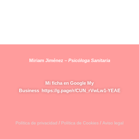
Miriam Jiménez –
Psicóloga Sanitaria
Mi ficha en Google My
Business
https://g.page/r/CUN_rVwLw1-YEAE
/
/
Política de privacidad
Política de Cookies
Aviso legal