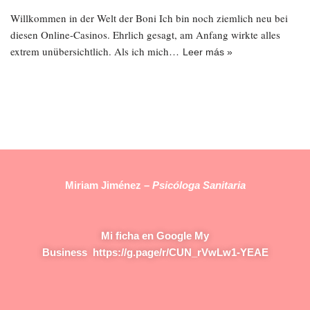
Willkommen in der Welt der Boni Ich bin noch ziemlich neu bei
diesen Online-Casinos. Ehrlich gesagt, am Anfang wirkte alles
extrem unübersichtlich. Als ich mich…
Leer más »
Miriam Jiménez –
Psicóloga Sanitaria
Mi ficha en Google My
Business
https://g.page/r/CUN_rVwLw1-YEAE