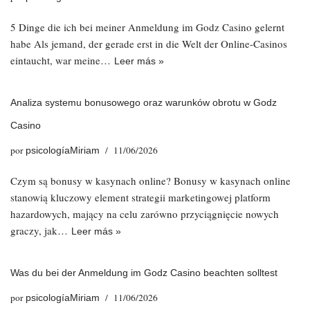
5 Dinge die ich bei meiner Anmeldung im Godz Casino gelernt
habe Als jemand, der gerade erst in die Welt der Online-Casinos
eintaucht, war meine…
Leer más »
Analiza systemu bonusowego oraz warunków obrotu w Godz
Casino
por
11/06/2026
psicologíaMiriam
Czym są bonusy w kasynach online? Bonusy w kasynach online
stanowią kluczowy element strategii marketingowej platform
hazardowych, mający na celu zarówno przyciągnięcie nowych
graczy, jak…
Leer más »
Was du bei der Anmeldung im Godz Casino beachten solltest
por
11/06/2026
psicologíaMiriam