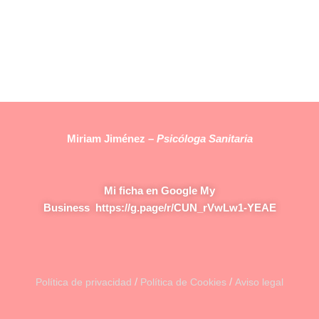
Miriam Jiménez –
Psicóloga Sanitaria
Mi ficha en Google My
Business
https://g.page/r/CUN_rVwLw1-YEAE
/
/
Política de privacidad
Política de Cookies
Aviso legal