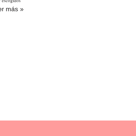
y escogidos
er más »