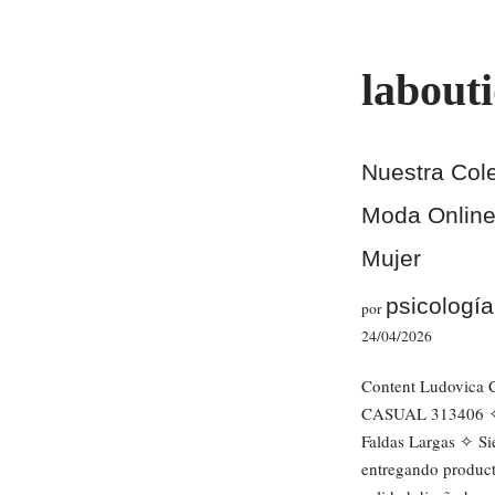
Saltar
labouti
al
contenido
Nuestra Col
Moda Online
Mujer
psicologí
por
24/04/2026
Content Ludovica 
CASUAL 313406 ✧ 
Faldas Largas ✧ S
entregando product