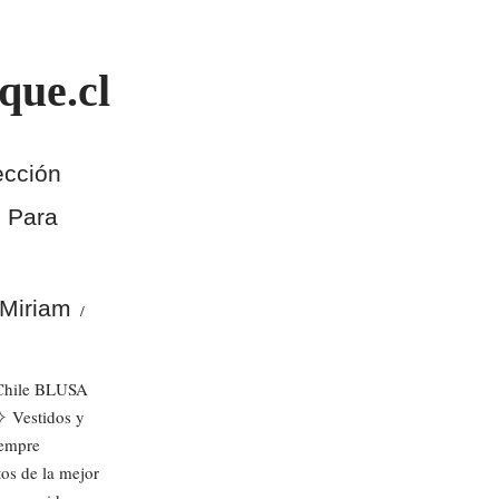
que.cl
ección
 Para
aMiriam
Chile BLUSA
Vestidos y
iempre
os de la mejor