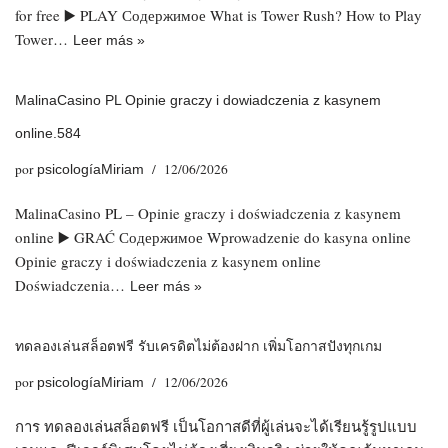
for free ▶️ PLAY Содержимое What is Tower Rush? How to Play
Tower…
Leer más »
MalinaCasino PL Opinie graczy i dowiadczenia z kasynem
online.584
por
12/06/2026
psicologíaMiriam
MalinaCasino PL – Opinie graczy i doświadczenia z kasynem
online ▶️ GRAĆ Содержимое Wprowadzenie do kasyna online
Opinie graczy i doświadczenia z kasynem online
Doświadczenia…
Leer más »
ทดลองเล่นสล็อตฟรี รับเครดิตไม่ต้องฝาก เพิ่มโอกาสปังทุกเกม
por
12/06/2026
psicologíaMiriam
การ ทดลองเล่นสล็อตฟรี เป็นโอกาสดีที่ผู้เล่นจะได้เรียนรู้รูปแบบ