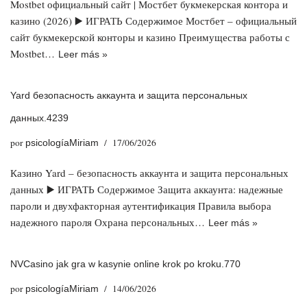
Mostbet официальный сайт | Мостбет букмекерская контора и
казино (2026) ▶️ ИГРАТЬ Содержимое Мостбет – официальный
сайт букмекерской конторы и казино Преимущества работы с
Mostbet…
Leer más »
Yard безопасность аккаунта и защита персональных
данных.4239
por
17/06/2026
psicologíaMiriam
Казино Yard – безопасность аккаунта и защита персональных
данных ▶️ ИГРАТЬ Содержимое Защита аккаунта: надежные
пароли и двухфакторная аутентификация Правила выбора
надежного пароля Охрана персональных…
Leer más »
NVCasino jak gra w kasynie online krok po kroku.770
por
14/06/2026
psicologíaMiriam