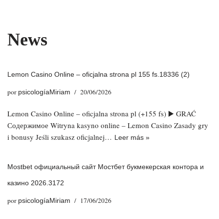
Saltar
News
al
contenido
Lemon Casino Online – oficjalna strona pl 155 fs.18336 (2)
por
20/06/2026
psicologíaMiriam
Lemon Casino Online – oficjalna strona pl (+155 fs) ▶️ GRAĆ
Содержимое Witryna kasyno online – Lemon Casino Zasady gry
i bonusy Jeśli szukasz oficjalnej…
Leer más »
Mostbet официальный сайт Мостбет букмекерская контора и
казино 2026.3172
por
17/06/2026
psicologíaMiriam