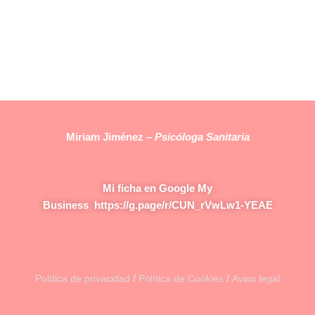
Miriam Jiménez –
Psicóloga Sanitaria
Mi ficha en Google My
Business
https://g.page/r/CUN_rVwLw1-YEAE
/
/
Política de privacidad
Política de Cookies
Aviso legal