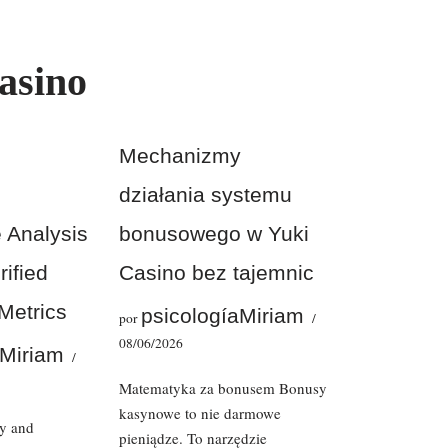
asino
Mechanizmy
działania systemu
 Analysis
bonusowego w Yuki
ified
Casino bez tajemnic
Metrics
psicologíaMiriam
por
08/06/2026
aMiriam
Matematyka za bonusem Bonusy
kasynowe to nie darmowe
ty and
pieniądze. To narzędzie