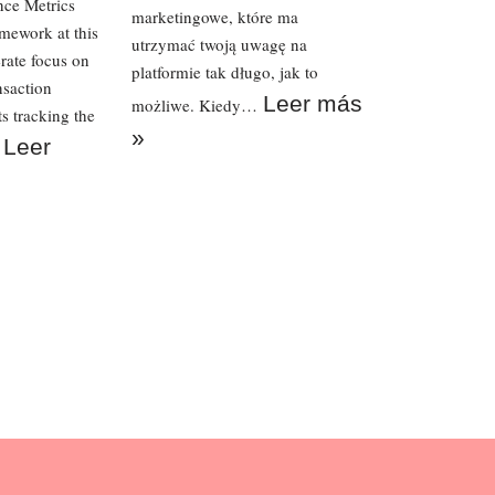
nce Metrics
marketingowe, które ma
mework at this
utrzymać twoją uwagę na
erate focus on
platformie tak długo, jak to
nsaction
Leer más
możliwe. Kiedy…
s tracking the
»
Leer
…