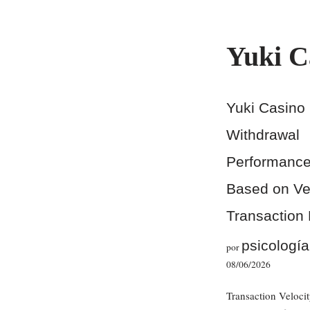
Saltar
Yuki C
al
contenido
Yuki Casino
Withdrawal
Performance
Based on Ver
Transaction 
psicologí
por
08/06/2026
Transaction Veloci