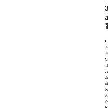
L’
du
dé
Ci
T
ce
de
ni
br
Au
s’
fr