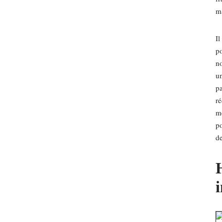
ma
Il
po
no
un
pa
ré
mê
po
de
H