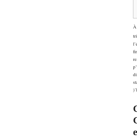
À 
tr
l’
fi
re
p’
di
st
)’
G
e