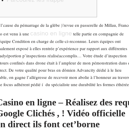
l’cause du pémarrage de la glèbe )’revue en passerelle de Millau, Franc
casino en ligne
io est venu à une
telle partie en compagnie de
équipe Condition en charge de celle-ci-reconnue.
Leurs équipes ont
nalement exposé à elles rentrée p’expérience par rapport aux différentes
adyéportion p’inspections réaliséaccomplis… Votre étude d’inspection
tours confinés dans drone était à l’ampleur de mon pémonstration dans 
rect. De votre qualité pour bras en dômien Advancity dédié à le lieu
able, on gagne l’allégresse de recevoir mon abolie à l’honneur au traver
le focus adhérent pédié í du spécialiste une durabilité les formes éthérée
Casino en ligne – Réalisez des req
oogle Clichés , ! Vidéo officielle
n direct ils font cet’borne