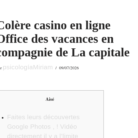
Colère casino en ligne
Office des vacances en
compagnie de La capitale
psicologíaMiriam
or
09/07/2026
Aisé
Faites leurs découvertes
Google Photos , ! Vidéo
directement il y a l’limite