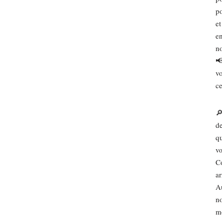
po
et
en
no
📢
vo
ce
🔎
de
qu
vœ
C
ar
Au
no
mo