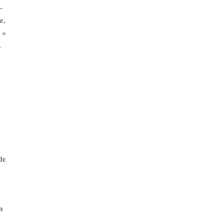
-
e,
 «
,
de
n