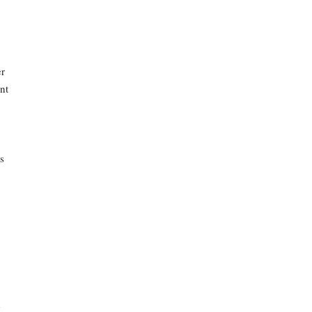
er
nt
s
e