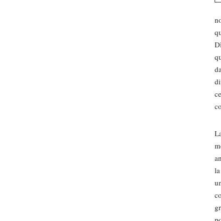
no
qu
Dî
qu
da
di
ce
co
La
m
an
la
un
co
gr
po