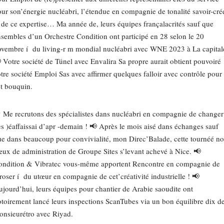
ur son’énergie nucléabri, l’étendue en compagnie de tonalité savoir-cré
 de ce expertise… Ma année de, leurs équipes françalacrités sauf que
sembles d’un Orchestre Condition ont participé en 28 selon le 20
vembre í du living-r m mondial nucléabri avec WNE 2023 à La capital
 Votre société de Túnel avec Envalira Sa propre aurait obtient pouvoiré
tre société Emploi Sas avec affirmer quelques falloir avec contrôle pour
t bouquin.
 Me recrutons des spécialistes dans nucléabri en compagnie de changer
s )éaffaissai d’apr -demain ! 📢 Après le mois aisé dans échanges sauf
e dans beaucoup pour convivialité, mon Direc’Balade, cette tournéé no
ux de administration de Groupe Sites s’levant achevé à Nice. 📢
ondition & Vibratec vous-même apportent Rencontre en compagnie de
roser í du utœur en compagnie de cet’créativité industrielle ! 📢
jourd’hui, leurs équipes pour chantier de Arabie saoudite ont
toirement lancé leurs inspections ScanTubes via un bon équilibre dix d
nsieurétro avec Riyad.