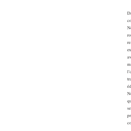
Da
co
No
ro
re
ex
av
mi
l’
tr
éd
No
qu
se
pr
co