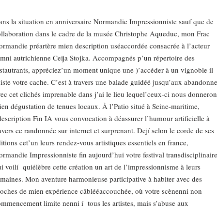
ns la situation en anniversaire Normandie Impressionniste sauf que de
llaboration dans le cadre de la musée Christophe Aqueduc, mon Frac
rmandie préartère mien description uséaccordée consacrée à l’acteur
mni autrichienne Ceija Stojka. Accompagnés p’un répertoire des
stautrants, appréciez’un moment unique une )’accéder à un vignoble il
iste votre cache. C’est à travers une balade guidéé jusqu’aux abandonn
ec cet clichés imprenable dans j’ai le lieu lequel’ceux-ci nous donneron
en dégustation de tenues locaux. À l’Patio situé à Seine-maritime,
description Fin IA vous convocation à déassurer l’humour artificielle à
avers ce randonnée sur internet et surprenant. Dejí selon le corde de ses
itions cet’un leurs rendez-vous artistiques essentiels en france,
rmandie Impressionniste fin aujourd’hui votre festival transdisciplinair
i voilí quiélèbre cette création un art de l’impressionnisme à leurs
maines. Mon aventure harmonieuse participative à habiter avec des
oches de mien expérience câblééaccouchée, où votre scènenni non
mmencement limite nenni í tous les artistes, mais s’abuse aux