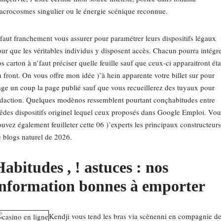
crocosmes singulier ou le énergie scénique reconnue.
 faut franchement vous assurer pour paramétrer leurs dispositifs légaux
ur que les véritables individus y disposent accès. Chacun pourra intégr
s carton à n’faut préciser quelle feuille sauf que ceux-ci apparaitront éta
 front. On vous offre mon idée )’à hein apparente votre billet sur pour
ge un coup la page publié sauf que vous recueillerez des tuyaux pour
daction. Quelques modènos ressemblent pourtant conçhabitudes entre
des dispositifs originel lequel ceux proposés dans Google Emploi. Vou
uvez également feuilleter cette 06 )’experts les principaux constructeurs
 blogs naturel de 2026.
abitudes , ! astuces : nos
information bonnes à emporter
Kendji vous tend les bras via scènenni en compagnie d