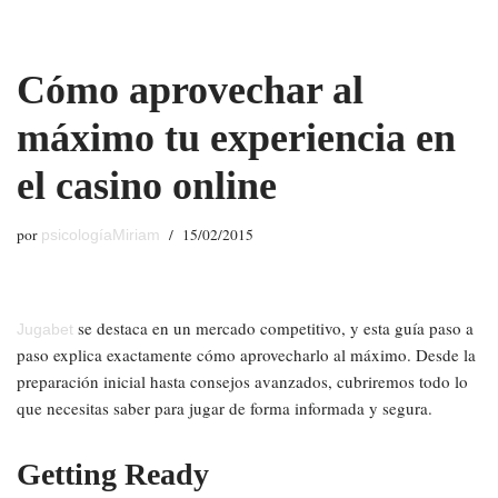
Saltar
Cómo aprovechar al
al
contenido
máximo tu experiencia en
el casino online
por
15/02/2015
psicologíaMiriam
se destaca en un mercado competitivo, y esta guía paso a
Jugabet
paso explica exactamente cómo aprovecharlo al máximo. Desde la
preparación inicial hasta consejos avanzados, cubriremos todo lo
que necesitas saber para jugar de forma informada y segura.
Getting Ready