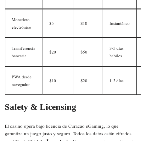
Monedero
$5
$10
Instantáneo
electrónico
Transferencia
3-5 días
$20
$50
bancaria
hábiles
PWA desde
$10
$20
1-3 días
navegador
Safety & Licensing
El casino opera bajo licencia de Curacao eGaming, lo que
garantiza un juego justo y seguro. Todos los datos están cifrados