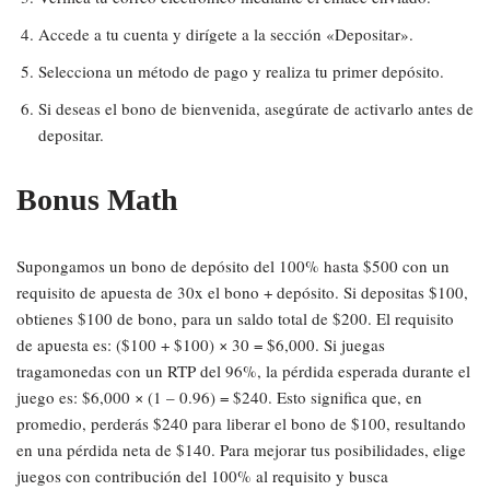
Accede a tu cuenta y dirígete a la sección «Depositar».
Selecciona un método de pago y realiza tu primer depósito.
Si deseas el bono de bienvenida, asegúrate de activarlo antes de
depositar.
Bonus Math
Supongamos un bono de depósito del 100% hasta $500 con un
requisito de apuesta de 30x el bono + depósito. Si depositas $100,
obtienes $100 de bono, para un saldo total de $200. El requisito
de apuesta es: ($100 + $100) × 30 = $6,000. Si juegas
tragamonedas con un RTP del 96%, la pérdida esperada durante el
juego es: $6,000 × (1 – 0.96) = $240. Esto significa que, en
promedio, perderás $240 para liberar el bono de $100, resultando
en una pérdida neta de $140. Para mejorar tus posibilidades, elige
juegos con contribución del 100% al requisito y busca