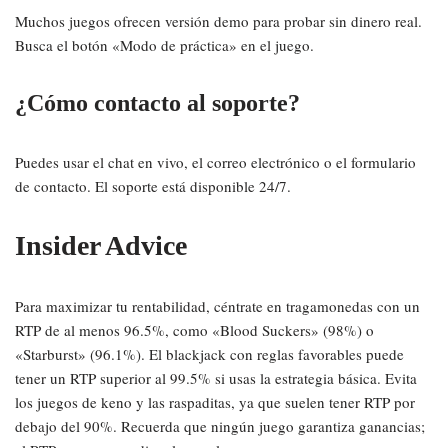
Muchos juegos ofrecen versión demo para probar sin dinero real.
Busca el botón «Modo de práctica» en el juego.
¿Cómo contacto al soporte?
Puedes usar el chat en vivo, el correo electrónico o el formulario
de contacto. El soporte está disponible 24/7.
Insider Advice
Para maximizar tu rentabilidad, céntrate en tragamonedas con un
RTP de al menos 96.5%, como «Blood Suckers» (98%) o
«Starburst» (96.1%). El blackjack con reglas favorables puede
tener un RTP superior al 99.5% si usas la estrategia básica. Evita
los juegos de keno y las raspaditas, ya que suelen tener RTP por
debajo del 90%. Recuerda que ningún juego garantiza ganancias;