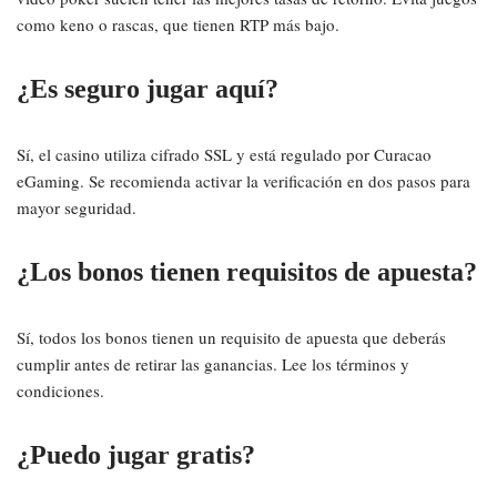
como keno o rascas, que tienen RTP más bajo.
¿Es seguro jugar aquí?
Sí, el casino utiliza cifrado SSL y está regulado por Curacao
eGaming. Se recomienda activar la verificación en dos pasos para
mayor seguridad.
¿Los bonos tienen requisitos de apuesta?
Sí, todos los bonos tienen un requisito de apuesta que deberás
cumplir antes de retirar las ganancias. Lee los términos y
condiciones.
¿Puedo jugar gratis?