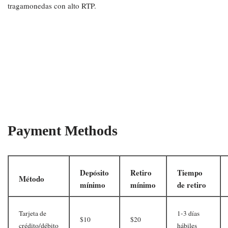
tragamonedas con alto RTP.
Payment Methods
Depósito
Retiro
Tiempo
Método
mínimo
mínimo
de retiro
Tarjeta de
1-3 días
$10
$20
crédito/débito
hábiles