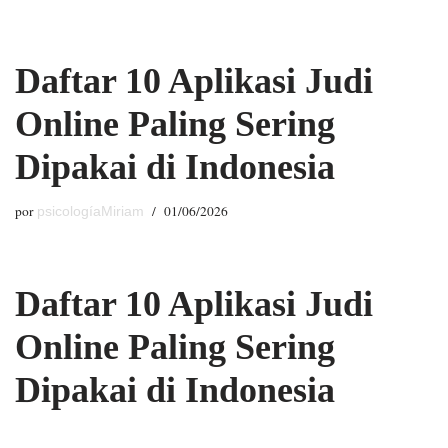
Saltar
Daftar 10 Aplikasi Judi
al
contenido
Online Paling Sering
Dipakai di Indonesia
por
01/06/2026
psicologíaMiriam
Daftar 10 Aplikasi Judi
Online Paling Sering
Dipakai di Indonesia