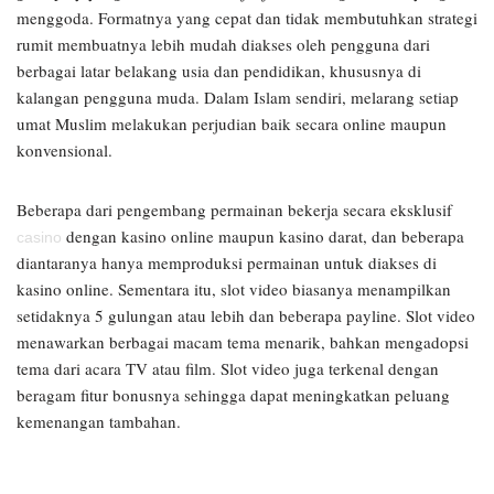
menggoda. Formatnya yang cepat dan tidak membutuhkan strategi
rumit membuatnya lebih mudah diakses oleh pengguna dari
berbagai latar belakang usia dan pendidikan, khususnya di
kalangan pengguna muda. Dalam Islam sendiri, melarang setiap
umat Muslim melakukan perjudian baik secara online maupun
konvensional.
Beberapa dari pengembang permainan bekerja secara eksklusif
dengan kasino online maupun kasino darat, dan beberapa
casino
diantaranya hanya memproduksi permainan untuk diakses di
kasino online. Sementara itu, slot video biasanya menampilkan
setidaknya 5 gulungan atau lebih dan beberapa payline. Slot video
menawarkan berbagai macam tema menarik, bahkan mengadopsi
tema dari acara TV atau film. Slot video juga terkenal dengan
beragam fitur bonusnya sehingga dapat meningkatkan peluang
kemenangan tambahan.