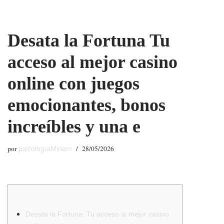
Saltar
Desata la Fortuna Tu
al
contenido
acceso al mejor casino
online con juegos
emocionantes, bonos
increíbles y una e
por
28/05/2026
psicologíaMiriam
Desata la Fortuna: Tu acceso al mejor casino