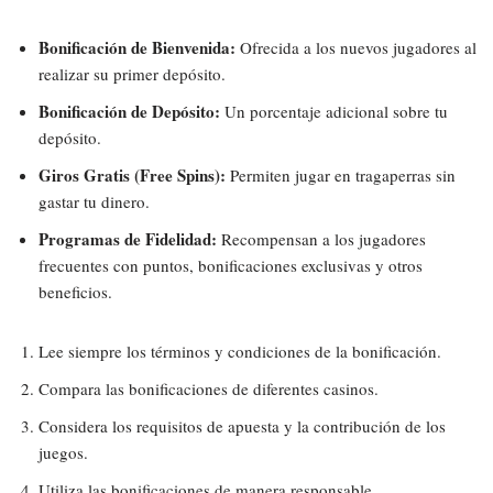
Bonificación de Bienvenida:
Ofrecida a los nuevos jugadores al
realizar su primer depósito.
Bonificación de Depósito:
Un porcentaje adicional sobre tu
depósito.
Giros Gratis (Free Spins):
Permiten jugar en tragaperras sin
gastar tu dinero.
Programas de Fidelidad:
Recompensan a los jugadores
frecuentes con puntos, bonificaciones exclusivas y otros
beneficios.
Lee siempre los términos y condiciones de la bonificación.
Compara las bonificaciones de diferentes casinos.
Considera los requisitos de apuesta y la contribución de los
juegos.
Utiliza las bonificaciones de manera responsable.