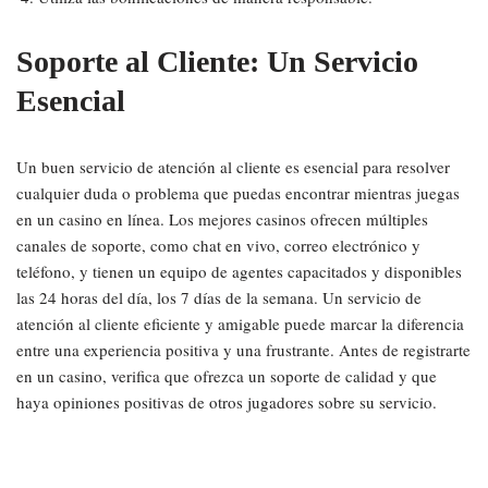
Soporte al Cliente: Un Servicio
Esencial
Un buen servicio de atención al cliente es esencial para resolver
cualquier duda o problema que puedas encontrar mientras juegas
en un casino en línea. Los mejores casinos ofrecen múltiples
canales de soporte, como chat en vivo, correo electrónico y
teléfono, y tienen un equipo de agentes capacitados y disponibles
las 24 horas del día, los 7 días de la semana. Un servicio de
atención al cliente eficiente y amigable puede marcar la diferencia
entre una experiencia positiva y una frustrante. Antes de registrarte
en un casino, verifica que ofrezca un soporte de calidad y que
haya opiniones positivas de otros jugadores sobre su servicio.