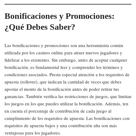
Bonificaciones y Promociones:
¿Qué Debes Saber?
Las bonificaciones y promociones son una herramienta común
utilizada por los casinos online para atraer nuevos jugadores y
fidelizar a los existentes. Sin embargo, antes de aceptar cualquier
bonificación, es fundamental leer y comprender los términos y
condiciones asociados. Presta especial atención a los requisitos de
apuesta (rollover), que indican la cantidad de veces que debes
apostar el monto de la bonificación antes de poder retirar tus
ganancias. También verifica las restricciones de juegos, que limitan
los juegos en los que puedes utilizar la bonificación. Además, ten
en cuenta el porcentaje de contribución de cada juego al
cumplimiento de los requisitos de apuesta. Las bonificaciones con
requisitos de apuesta bajos y una contribución alta son más
ventajosas para los jugadores.