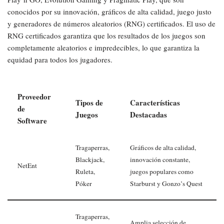
conocidos por su innovación, gráficos de alta calidad, juego justo
y generadores de números aleatorios (RNG) certificados. El uso de
RNG certificados garantiza que los resultados de los juegos son
completamente aleatorios e impredecibles, lo que garantiza la
equidad para todos los jugadores.
Proveedor
Tipos de
Características
de
Juegos
Destacadas
Software
Tragaperras,
Gráficos de alta calidad,
Blackjack,
innovación constante,
NetEnt
Ruleta,
juegos populares como
Póker
Starburst y Gonzo’s Quest
Tragaperras,
Amplia selección de