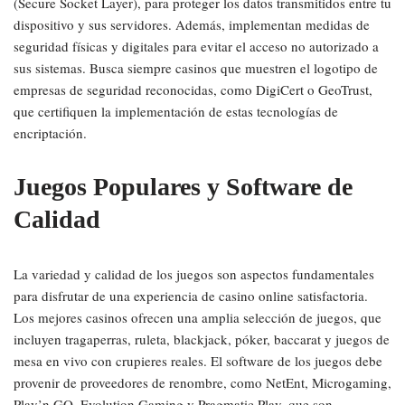
(Secure Socket Layer), para proteger los datos transmitidos entre tu
dispositivo y sus servidores. Además, implementan medidas de
seguridad físicas y digitales para evitar el acceso no autorizado a
sus sistemas. Busca siempre casinos que muestren el logotipo de
empresas de seguridad reconocidas, como DigiCert o GeoTrust,
que certifiquen la implementación de estas tecnologías de
encriptación.
Juegos Populares y Software de
Calidad
La variedad y calidad de los juegos son aspectos fundamentales
para disfrutar de una experiencia de casino online satisfactoria.
Los mejores casinos ofrecen una amplia selección de juegos, que
incluyen tragaperras, ruleta, blackjack, póker, baccarat y juegos de
mesa en vivo con crupieres reales. El software de los juegos debe
provenir de proveedores de renombre, como NetEnt, Microgaming,
Play’n GO, Evolution Gaming y Pragmatic Play, que son