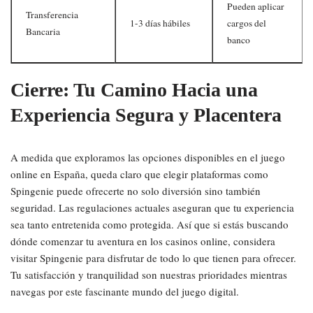
Pueden aplicar
Transferencia
1-3 días hábiles
cargos del
Bancaria
banco
Cierre: Tu Camino Hacia una
Experiencia Segura y Placentera
A medida que exploramos las opciones disponibles en el juego
online en España, queda claro que elegir plataformas como
Spingenie puede ofrecerte no solo diversión sino también
seguridad. Las regulaciones actuales aseguran que tu experiencia
sea tanto entretenida como protegida. Así que si estás buscando
dónde comenzar tu aventura en los casinos online, considera
visitar Spingenie para disfrutar de todo lo que tienen para ofrecer.
Tu satisfacción y tranquilidad son nuestras prioridades mientras
navegas por este fascinante mundo del juego digital.