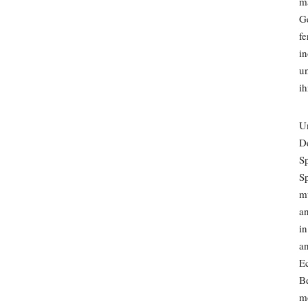
ma
G
fe
in
un
ih
U
D
Sp
Sp
mu
a
in
an
Ec
Be
mo