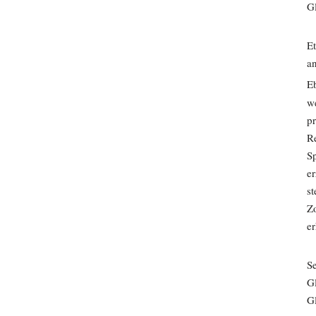
Gl
Et
an
E
we
pr
Re
Sp
er
st
Zo
e
Se
Gl
Gl