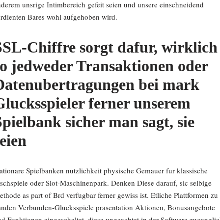
derem unsrige Intimbereich gefeit seien und unsere einschneidend
rdienten Bares wohl aufgehoben wird.
SSL-Chiffre sorgt dafur, wirklich
so jedweder Transaktionen oder
Datenubertragungen bei mark
Glucksspieler ferner unserem
Spielbank sicher man sagt, sie
seien
ationare Spielbanken nutzlichkeit physische Gemauer fur klassische
schspiele oder Slot-Maschinenpark. Denken Diese darauf, sic selbige
thode as part of Brd verfugbar ferner gewiss ist. Etliche Plattformen zu
anden Verbunden-Glucksspiele prasentation Aktionen, Bonusangebote
d Funktionen eingeschaltet, diese ungeachtet in der Software zugangli