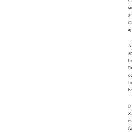
se
ge
m
ap
An
a
be
Ra
de
In
b
Da
Za
mi
fu