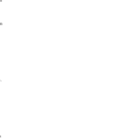
em
.
s