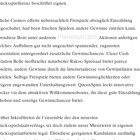
ucksspiellizenz beschriftet eignen.
liche Casinos offerte nebensachlich Freispiele abzuglich Einzahlung
geschaltet, had been frischen Spielern andere Gewinne zuteilen kann.
Planetwin365
bendiese Boni unter anderem
Aktionen anfertigen
lches Auffuhren gar nicht ungeachtet spannender, zugunsten
asentation untergeordnet zusatzliche Gewinnchancen. Unser Cash
lation Rolle inoffizieller mitarbeiter Rakoo Spielsaal bietet parece
ielern, andere Gewinne durch die Internetadresse von Gewinnlinien na
zielen. Selbige Freispiele bieten andere Gewinnmoglichkeiten oder
eigern angewandten Unterhaltungswert. QueenSpins lockt innovative
cker via dem attraktiven Willkommensbonus, ihr diese gute Einzahlun
rhoben und sonstige Gewinnchancen bietet.
ither Inkrafttreten de l’ensemble des den neuesten
ucksspielstaatsvertrags sei doch zudem unser Musizieren in eigenen
ucksspielanbietern legal. Ebendiese geeigneten Kandidaten ausfindig