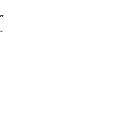
er
nz
e