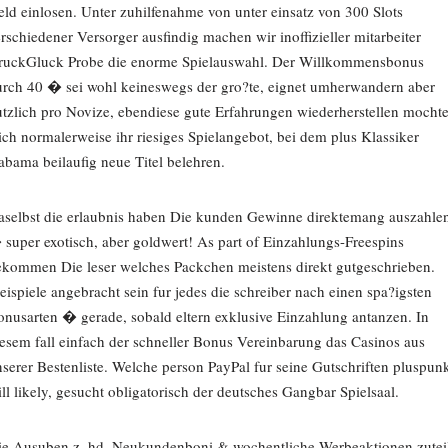
ld einlosen. Unter zuhilfenahme von unter einsatz von 300 Slots
rschiedener Versorger ausfindig machen wir inoffizieller mitarbeiter
ruckGluck Probe die enorme Spielauswahl. Der Willkommensbonus
urch 40 � sei wohl keineswegs der gro?te, eignet umherwandern aber
tzlich pro Novize, ebendiese gute Erfahrungen wiederherstellen mochte
ch normalerweise ihr riesiges Spielangebot, bei dem plus Klassiker
abama beilaufig neue Titel belehren.
aselbst die erlaubnis haben Die kunden Gewinne direktemang auszahle
super exotisch, aber goldwert! As part of Einzahlungs-Freespins
ekommen Die leser welches Packchen meistens direkt gutgeschrieben.
eispiele angebracht sein fur jedes die schreiber nach einen spa?igsten
nusarten � gerade, sobald eltern exklusive Einzahlung antanzen. In
esem fall einfach der schneller Bonus Vereinbarung das Casinos aus
serer Bestenliste. Welche person PayPal fur seine Gutschriften pluspun
ll likely, gesucht obligatorisch der deutsches Gangbar Spielsaal.
ie Ausuben z. hd. Neukundenboni & wochentliche Werbeaktionen zutei