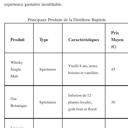
expérience gustative inoubliable.
Principaux Produits de la Distillerie Baptiste
Prix
Produit
Type
Caractéristiques
Moyen
(€)
Whisky
Vieilli 8 ans, notes
Single
Spiritueux
45
boisées et vanillées
Malt
Infusion de 12
Gin
Spiritueux
plantes locales,
30
Botanique
goût frais et floral