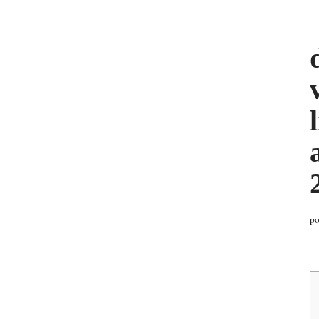
Saltar
al
contenido
p