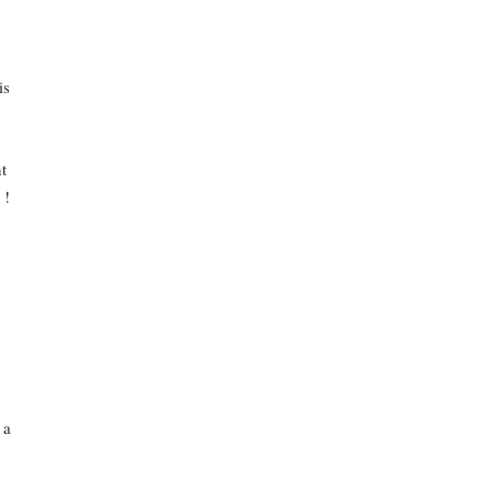
is
t
 !
 a