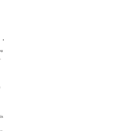
ou
.
e
is