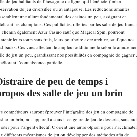
lle de jeu habitants de l’hexagone de ligne, qui bénéficie )’mien
servation de jeu diversifiée ou avantageuse. Les réductions amantes
ssemblent une allure fondamental des casinos un peu, assignant et
délisant les champions. Ces publicités, offertes par les salle de jeu franca
 chemin également Azur Casino sauf que Magical Spin, pourront
ntenir leurs tours sans frais, leurs pourboire avec archive, sauf que nos
shbacks. Ces vues affectent le ampleur additionnelle selon le amusemen
lle de jeu un peu, grandissant nos possibilités en compagnie de gagner ,
éliorant l’connaissance partielle.
Distraire de peu de temps í
propos des salle de jeu un brin
s compétiteurs sauront éprouver l’intégralité des jeu en compagnie de
sino un brin, nos appareil a sous í ce genre de jeu de desserte, sans nul
ioter pour l’argent effectif. C’orient une autre otpion e pour s’acclimater
x différents mécanismes de jeu ou développer des méthodes afin de