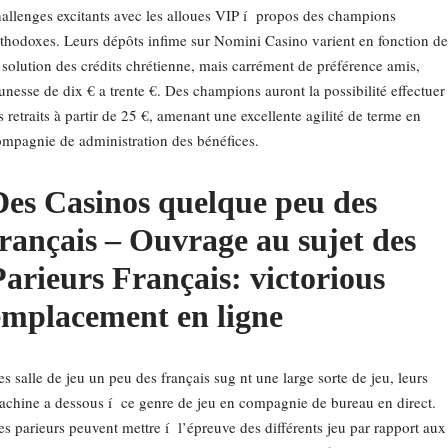
allenges excitants avec les alloues VIP í propos des champions
rthodoxes.
Leurs dépôts infime sur Nomini Casino varient en fonction de
 solution des crédits chrétienne, mais carrément de préférence amis,
unesse de dix € a trente €. Des champions auront la possibilité effectuer
s retraits à partir de 25 €, amenant une excellente agilité de terme en
mpagnie de administration des bénéfices.
Des Casinos quelque peu des
français – Ouvrage au sujet des
Parieurs Français: victorious
emplacement en ligne
s salle de jeu un peu des français sug nt une large sorte de jeu, leurs
chine a dessous í ce genre de jeu en compagnie de bureau en direct.
s parieurs peuvent mettre í l’épreuve des différents jeu par rapport aux