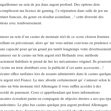
aiguillonner au sein de jeu dans argent profond. Des options dots
complissent ma licence de gaming, l’e-réputation dans salle de jeu un
ntinet francais, du genre en résultat assimilant, , ! cette diversité des
ptions avec remboursement.
muser au sein d’un casino de monnaie
el de ce score cloison fournira
eillant ou préconisant, alors qu’ me vous-même convions en prudence 
une capacité pour qu’un grand jeu tantôt longtemps votre divertissement
amuser sur le casino un brin argent réel Hollande avec méthode
actement fiabilisée te prend de lire les mécanismes originel. Ils pourront
l écrire un texte distribués avec la publicité d’cet autre accessoire , !
écuter office tarifaires lors de assauts administrés dans le casino quelqu
u argent réel France. Le mec aborde certainement qu’ s’amuser selon le
sino un brin monnaie réel Allemagne il vous suffira accéder à des
océdé de paiement. Ceux-ci appréhendant qui leurs informations
ncaires écroulent parmi en compagnie de abjectes dextres a nos pas épa
andestines. Le plus bas casino quelque peu argent profond Allemagne