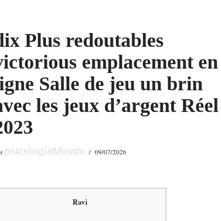
dix Plus redoutables
victorious emplacement en
ligne Salle de jeu un brin
avec les jeux d’argent Réel
2023
psicologíaMiriam
or
09/07/2026
Ravi