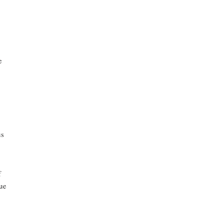
e
us
f
ue