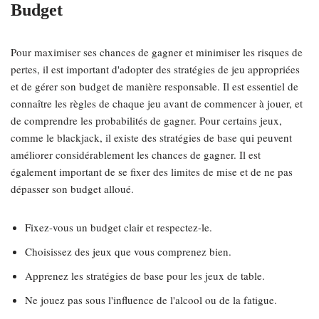
Budget
Pour maximiser ses chances de gagner et minimiser les risques de
pertes, il est important d'adopter des stratégies de jeu appropriées
et de gérer son budget de manière responsable. Il est essentiel de
connaître les règles de chaque jeu avant de commencer à jouer, et
de comprendre les probabilités de gagner. Pour certains jeux,
comme le blackjack, il existe des stratégies de base qui peuvent
améliorer considérablement les chances de gagner. Il est
également important de se fixer des limites de mise et de ne pas
dépasser son budget alloué.
Fixez-vous un budget clair et respectez-le.
Choisissez des jeux que vous comprenez bien.
Apprenez les stratégies de base pour les jeux de table.
Ne jouez pas sous l'influence de l'alcool ou de la fatigue.