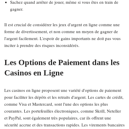
Sachez quand arrêter de jouer, même si vous êtes en train de
gagner.
Il est crucial de considérer les jeux d'argent en ligne comme une
forme de divertissement, et non comme un moyen de gagner de
l'argent facilement. L'espoir de gains importants ne doit pas vous
inciter à prendre des risques inconsidérés.
Les Options de Paiement dans les
Casinos en Ligne
Les casinos en ligne proposent une variété d'options de paiement
pour faciliter les dépôts et les retraits d'argent. Les cartes de crédit,
comme Visa et Mastercard, sont l'une des options les plus
courantes. Les portefeuilles électroniques, comme Skrill, Neteller
et PayPal, sont également très populaires, car ils offrent une
sécurité accrue et des transactions rapides. Les virements bancaires