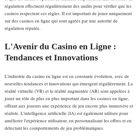
régulation effectuent régulièrement des audits pour vérifier que les
casinos respectent ces règles. Il est important de jouer uniquement
sur des casinos en ligne qui sont agréés par une autorité de
régulation réputée.
L'Avenir du Casino en Ligne :
Tendances et Innovations
L'industrie du casino en ligne est en constante évolution, avec de
nouvelles tendances et innovations qui émergent régulièrement. La
réalité virtuelle (VR) et la réalité augmentée (AR) sont appelées à
jouer un rôle de plus en plus important dans les casinos en ligne,
offrant aux joueurs une expérience de jeu encore plus immersive et
réaliste. L'intelligence artificielle (IA) est également utilisée pour
améliorer l'expérience utilisateur, en personnalisant les offres et en
détectant les comportements de jeu problématiques.