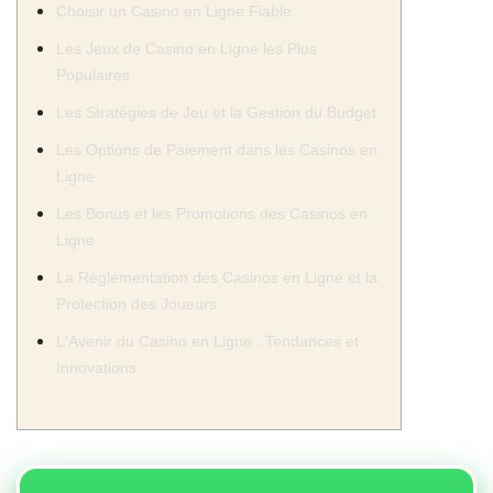
Choisir un Casino en Ligne Fiable
Les Jeux de Casino en Ligne les Plus
Populaires
Les Stratégies de Jeu et la Gestion du Budget
Les Options de Paiement dans les Casinos en
Ligne
Les Bonus et les Promotions des Casinos en
Ligne
La Réglementation des Casinos en Ligne et la
Protection des Joueurs
L'Avenir du Casino en Ligne : Tendances et
Innovations