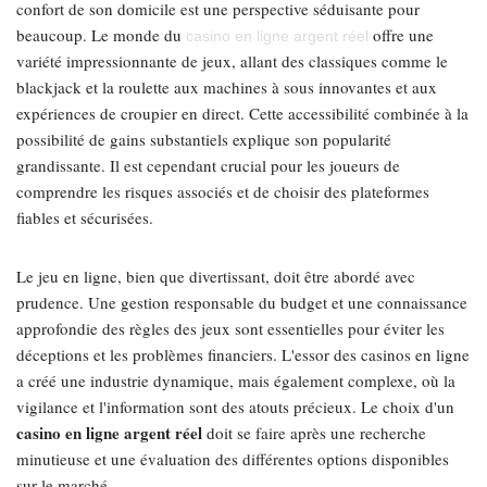
confort de son domicile est une perspective séduisante pour
beaucoup. Le monde du
offre une
casino en ligne argent réel
variété impressionnante de jeux, allant des classiques comme le
blackjack et la roulette aux machines à sous innovantes et aux
expériences de croupier en direct. Cette accessibilité combinée à la
possibilité de gains substantiels explique son popularité
grandissante. Il est cependant crucial pour les joueurs de
comprendre les risques associés et de choisir des plateformes
fiables et sécurisées.
Le jeu en ligne, bien que divertissant, doit être abordé avec
prudence. Une gestion responsable du budget et une connaissance
approfondie des règles des jeux sont essentielles pour éviter les
déceptions et les problèmes financiers. L'essor des casinos en ligne
a créé une industrie dynamique, mais également complexe, où la
vigilance et l'information sont des atouts précieux. Le choix d'un
casino en ligne argent réel
doit se faire après une recherche
minutieuse et une évaluation des différentes options disponibles
sur le marché.