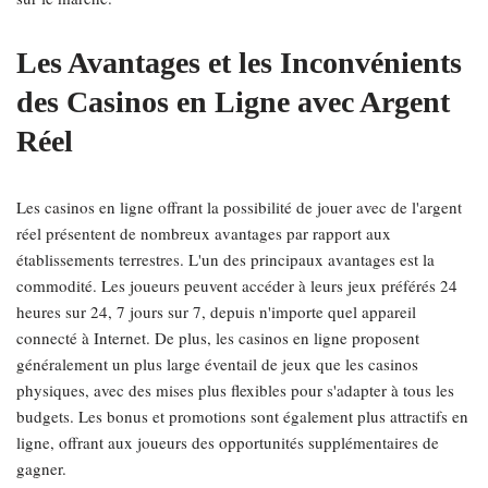
Les Avantages et les Inconvénients
des Casinos en Ligne avec Argent
Réel
Les casinos en ligne offrant la possibilité de jouer avec de l'argent
réel présentent de nombreux avantages par rapport aux
établissements terrestres. L'un des principaux avantages est la
commodité. Les joueurs peuvent accéder à leurs jeux préférés 24
heures sur 24, 7 jours sur 7, depuis n'importe quel appareil
connecté à Internet. De plus, les casinos en ligne proposent
généralement un plus large éventail de jeux que les casinos
physiques, avec des mises plus flexibles pour s'adapter à tous les
budgets. Les bonus et promotions sont également plus attractifs en
ligne, offrant aux joueurs des opportunités supplémentaires de
gagner.