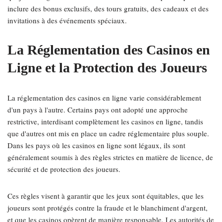
inclure des bonus exclusifs, des tours gratuits, des cadeaux et des
invitations à des événements spéciaux.
La Réglementation des Casinos en
Ligne et la Protection des Joueurs
La réglementation des casinos en ligne varie considérablement
d'un pays à l'autre. Certains pays ont adopté une approche
restrictive, interdisant complètement les casinos en ligne, tandis
que d'autres ont mis en place un cadre réglementaire plus souple.
Dans les pays où les casinos en ligne sont légaux, ils sont
généralement soumis à des règles strictes en matière de licence, de
sécurité et de protection des joueurs.
Ces règles visent à garantir que les jeux sont équitables, que les
joueurs sont protégés contre la fraude et le blanchiment d'argent,
et que les casinos opèrent de manière responsable. Les autorités de