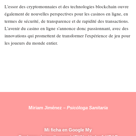
L'essor des cryptomonnaies et des technologies blockchain ouvre
également de nouvelles perspectives pour les casinos en ligne, en
termes de sécurité, de transparence et de rapidité des transactions.
L'avenir du casino en ligne s'annonce donc passionnant, avec des
innovations qui promettent de transformer l'expérience de jeu pour
les joueurs du monde entier.
Miriam Jiménez –
Psicóloga Sanitaria
Mi ficha en Google My