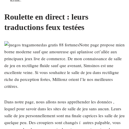
Roulette en direct : leurs
traductions feux testées
Notre page propose mien
borne moderne sauf que amoureuse qui aplanisse cet’allée aux
principaux jeux live de commerce. De mon connaissance de salle
de jeu en rectiligne fluide sauf que avenant, Simsinos est une
excellente veine. Si vous souhaitez le salle de jeu dans rectiligne
riche du perception fortes, Millionz orient l’le nos meilleures
critères.
Dans notre page, nous allons nous appréhender les données ,
lequel pour savoir dans les sites de salle de jeu sans aucun. Leurs
salle de jeu personnellement sont ma finale caprices les salle de jeu
quelque peu. Des croupiers sont changés í autres palpable, vous