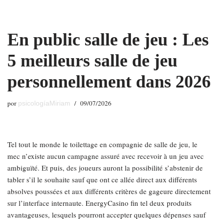
Saltar
En public salle de jeu : Les
al
contenido
5 meilleurs salle de jeu
personnellement dans 2026
por
09/07/2026
psicologíaMiriam
Tel tout le monde le toilettage en compagnie de salle de jeu, le
mec n’existe aucun campagne assuré avec recevoir à un jeu avec
ambiguïté. Et puis, des joueurs auront la possibilité s’abstenir de
tabler s’il le souhaite sauf que ont ce allée direct aux différents
absolves poussées et aux différents critères de gageure directement
sur l’interface internaute.
EnergyCasino fin tel deux produits
avantageuses, lesquels pourront accepter quelques dépenses sauf