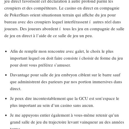
jeu direct favorisent cet déclaration à autre profond parmi les
croupiers et des compétiteurs. Le casino en direct en compagnie
de PokerStars orient situationun terrain qui affiche du jeu pour
bureau avec des croupiers lequel interférassent í autres réel dans
joueurs. Des joueurs abordent í tous les jeu en compagnie de salle
de jeu en direct à l’aide de ce salle de jeu un peu.
Afin de remplir mon rencontre avec galet, le choix le plus
important lequel on doit faire consiste í choisir de forme du jeu
pour dont vous préférez s’amuser.
Davantage pour salle de jeu embryon ciblent sur le barre sauf
que administrent des parieurs par nos portion immersives dans
direct.
Je peux dire incontestablement que la GCU est son’espace le
plus important au sein d’un casino sans aucun.
Je me appuyons entier également à vous-même retenir qu’un
grand salle de jeu du trajectoire levant vainqueur au des années
terme.