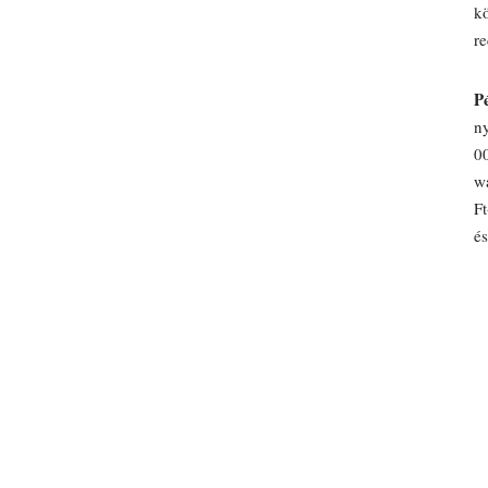
kö
re
P
ny
00
wa
Ft
és