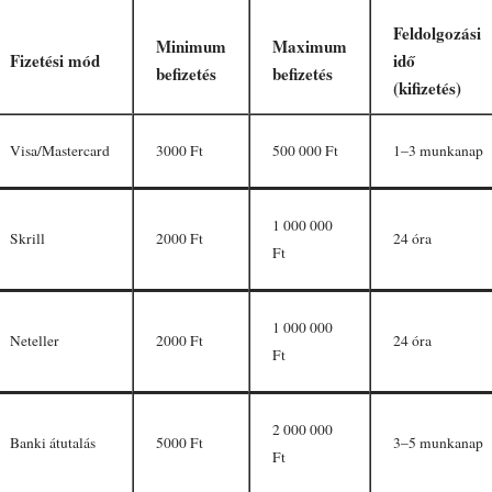
Feldolgozási
Minimum
Maximum
Fizetési mód
idő
befizetés
befizetés
(kifizetés)
Visa/Mastercard
3000 Ft
500 000 Ft
1–3 munkanap
1 000 000
Skrill
2000 Ft
24 óra
Ft
1 000 000
Neteller
2000 Ft
24 óra
Ft
2 000 000
Banki átutalás
5000 Ft
3–5 munkanap
Ft