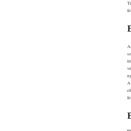
Ti
fe
Az
sz
ti
vé
ny
A 
el
fe
B