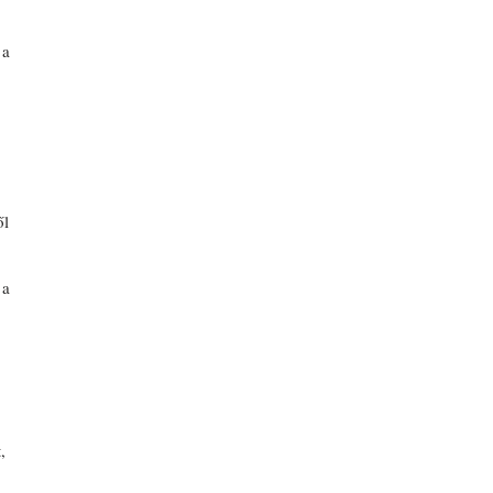
 a
ől
 a
,