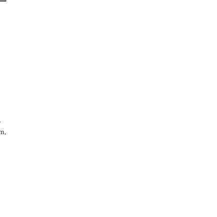
,
em,