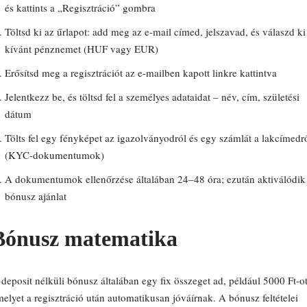
és kattints a „Regisztráció” gombra
Töltsd ki az űrlapot: add meg az e-mail címed, jelszavad, és válaszd ki
kívánt pénznemet (HUF vagy EUR)
Erősítsd meg a regisztrációt az e-mailben kapott linkre kattintva
Jelentkezz be, és töltsd fel a személyes adataidat – név, cím, születési
dátum
Tölts fel egy fényképet az igazolványodról és egy számlát a lakcímedr
(KYC-dokumentumok)
A dokumentumok ellenőrzése általában 24–48 óra; ezután aktiválódik
bónusz ajánlat
Bónusz matematika
deposit nélküli bónusz általában egy fix összeget ad, például 5000 Ft-ot
elyet a regisztráció után automatikusan jóváírnak. A bónusz feltételei