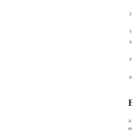
A 
am