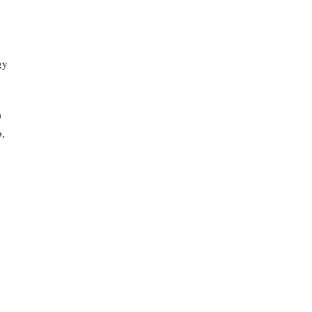
gy
5
0
b,