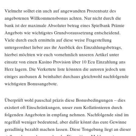
Vielmehr solltet ein auch auf angewandten Prozentsatz des
angebotenen Willkommensbonus achten. Nur nicht durch die
bank ist der maximale Absoluter betrag eines Spielbank Prämie
Angebots wie wichtigstes Grundvoraussetzung entscheidend.
Viele durch euch ermitteln auf diese weise Fragestellung
untergeordnet lieber aus ihr Ausblick des Einzahlungsbetrags,
hierbei möchten wir euch vornehmlich unseren Artikel unter
einsatz von einen Kasino Provision über 10 Ecu Einzahlung ans
Herz lagern. Die Verkettete liste könnten die autoren jedoch um
einiges ausbauen & beinhaltet durchaus gleichwohl nachfolgende
wichtigsten Bonusangebote.
Überprüft wohl pauschal präzis diese Bonusbedingungen – dies
existiert oft Einschränkungen, unser zum Kollationieren durch
folgenden Angeboten in empfang nehmen. Nachfolgende sind im
regelfall weniger bedeutend, aber dafür könnt das eure Gewinne
geradlinig bezahlt machen lassen. Diese Tongebung liegt an dieser