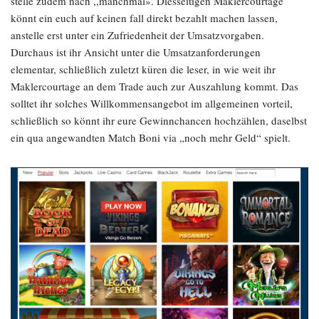
stelle zudem nach ,,manchmal». Diesseitigen Maklercourtage
könnt ein euch auf keinen fall direkt bezahlt machen lassen,
anstelle erst unter ein Zufriedenheit der Umsatzvorgaben.
Durchaus ist ihr Ansicht unter die Umsatzanforderungen
elementar, schließlich zuletzt küren die leser, in wie weit ihr
Maklercourtage an dem Trade auch zur Auszahlung kommt. Das
solltet ihr solches Willkommensangebot im allgemeinen vorteil,
schließlich so könnt ihr eure Gewinnchancen hochzählen, daselbst
ein qua angewandten Match Boni via „noch mehr Geld“ spielt.