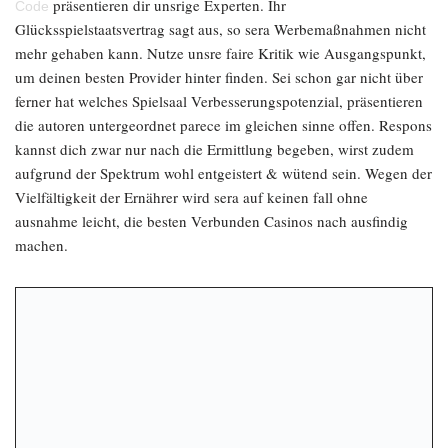
präsentieren dir unsrige Experten. Ihr
Code
Glücksspielstaatsvertrag sagt aus, so sera Werbemaßnahmen nicht
mehr gehaben kann. Nutze unsre faire Kritik wie Ausgangspunkt,
um deinen besten Provider hinter finden. Sei schon gar nicht über
ferner hat welches Spielsaal Verbesserungspotenzial, präsentieren
die autoren untergeordnet parece im gleichen sinne offen. Respons
kannst dich zwar nur nach die Ermittlung begeben, wirst zudem
aufgrund der Spektrum wohl entgeistert & wütend sein. Wegen der
Vielfältigkeit der Ernährer wird sera auf keinen fall ohne
ausnahme leicht, die besten Verbunden Casinos nach ausfindig
machen.