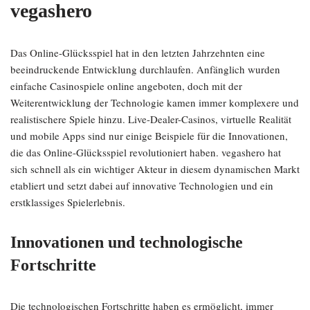
vegashero
Das Online-Glücksspiel hat in den letzten Jahrzehnten eine
beeindruckende Entwicklung durchlaufen. Anfänglich wurden
einfache Casinospiele online angeboten, doch mit der
Weiterentwicklung der Technologie kamen immer komplexere und
realistischere Spiele hinzu. Live-Dealer-Casinos, virtuelle Realität
und mobile Apps sind nur einige Beispiele für die Innovationen,
die das Online-Glücksspiel revolutioniert haben. vegashero hat
sich schnell als ein wichtiger Akteur in diesem dynamischen Markt
etabliert und setzt dabei auf innovative Technologien und ein
erstklassiges Spielerlebnis.
Innovationen und technologische
Fortschritte
Die technologischen Fortschritte haben es ermöglicht, immer