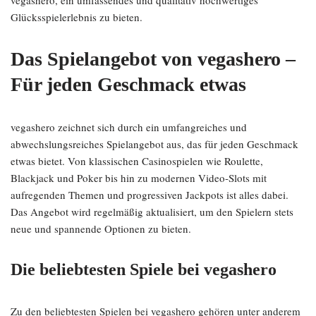
vegashero, ein umfassendes und qualitativ hochwertiges
Glücksspielerlebnis zu bieten.
Das Spielangebot von vegashero –
Für jeden Geschmack etwas
vegashero zeichnet sich durch ein umfangreiches und
abwechslungsreiches Spielangebot aus, das für jeden Geschmack
etwas bietet. Von klassischen Casinospielen wie Roulette,
Blackjack und Poker bis hin zu modernen Video-Slots mit
aufregenden Themen und progressiven Jackpots ist alles dabei.
Das Angebot wird regelmäßig aktualisiert, um den Spielern stets
neue und spannende Optionen zu bieten.
Die beliebtesten Spiele bei vegashero
Zu den beliebtesten Spielen bei vegashero gehören unter anderem