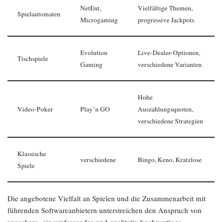
NetEnt,
Vielfältige Themen,
Spielautomaten
Microgaming
progressive Jackpots
Evolution
Live-Dealer-Optionen,
Tischspiele
Gaming
verschiedene Varianten
Hohe
Video-Poker
Play’n GO
Auszahlungsquoten,
verschiedene Strategien
Klassische
verschiedene
Bingo, Keno, Kratzlose
Spiele
Die angebotene Vielfalt an Spielen und die Zusammenarbeit mit
führenden Softwareanbietern unterstreichen den Anspruch von