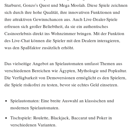
Starburst, Gonzo’s Quest und Mega Moolah. Diese Spiele zeichnen
sich durch ihre hohe Qualität, ihre innovativen Funktionen und
ihre attraktiven Gewinnchancen aus. Auch Live-Dealer-Spiele
erfreuen sich großer Beliebtheit, da sie ein authentisches
Casinoerlebnis direkt ins Wohnzimmer bringen. Mit der Funktion
des Live-Chat können die Spieler mit den Dealern interagieren,
was den Spaßfaktor zusätzlich erhöht.
Das vielseitige Angebot an Spielautomaten umfasst Themen aus
verschiedenen Bereichen wie Ägypten, Mythologie und Popkultur.
Die Verfügbarkeit von Demoversionen ermöglicht es den Spielern,
die Spiele risikofrei zu testen, bevor sie echtes Geld einsetzen.
Spielautomaten: Eine breite Auswahl an klassischen und
modernen Spielautomaten.
Tischspiele: Roulette, Blackjack, Baccarat und Poker in
verschiedenen Varianten.