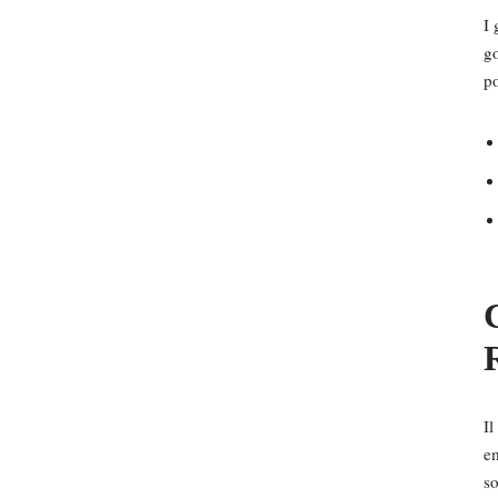
I 
go
po
Il
em
so