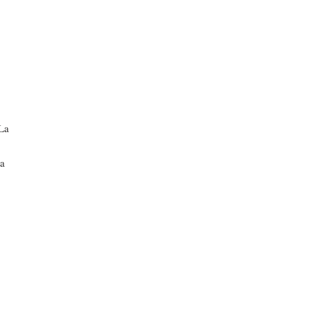
 La
da