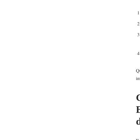
Qu
im