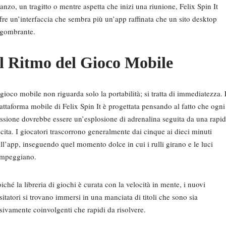
anzo, un tragitto o mentre aspetta che inizi una riunione, Felix Spin It
fre un’interfaccia che sembra più un’app raffinata che un sito desktop
ngombrante.
Il Ritmo del Gioco Mobile
 gioco mobile non riguarda solo la portabilità; si tratta di immediatezza.
attaforma mobile di Felix Spin It è progettata pensando al fatto che ogni
ssione dovrebbe essere un’esplosione di adrenalina seguita da una rapi
cita. I giocatori trascorrono generalmente dai cinque ai dieci minuti
ll’app, inseguendo quel momento dolce in cui i rulli girano e le luci
ampeggiano.
iché la libreria di giochi è curata con la velocità in mente, i nuovi
sitatori si trovano immersi in una manciata di titoli che sono sia
sivamente coinvolgenti che rapidi da risolvere.