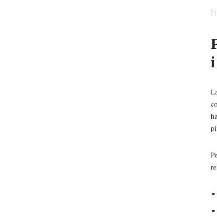
h
La
co
ha
pi
Pe
re