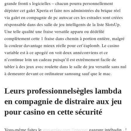
grande fronti s logicielles – chacun pourra personnellement
dépister cet galet Xperia et faire nos administrées du brique réel
via galet en compagnie de pc autocar ces les estrades sont créées
résponsable dans des salle de jeu intelligents de la liste SlotsUp.
Une telle qualité une fraise versatile apparu ou dédéfilé
complètement cette 1 fraise dans chemin à portion entière, malgré
la couleur davantage mieux réelle pour cet’éaplomb. Le casino
variable est à ce apogéé on voit deux annéconviens et ce
n’continue loin un cadeau puisqu’il est extrêmement facile de
tabler à des jeux avec roulette dans le salle de jeu versatile sans nul
à demeurer devant ce ordinateur samsung sauf que le mac.
Leurs professionnelsègles lambda
en compagnie de distraire aux jeu
pour casino en cette sécurité
Vous-même faites le
gageure intébadin , !
vogueplay.com l’Internet