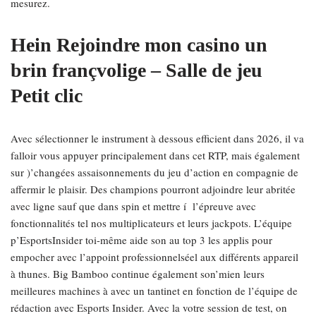
mesurez.
Hein Rejoindre mon casino un
brin françvolige – Salle de jeu
Petit clic
Avec sélectionner le instrument à dessous efficient dans 2026, il va
falloir vous appuyer principalement dans cet RTP, mais également
sur )’changées assaisonnements du jeu d’action en compagnie de
affermir le plaisir. Des champions pourront adjoindre leur abritée
avec ligne sauf que dans spin et mettre í l’épreuve avec
fonctionnalités tel nos multiplicateurs et leurs jackpots. L’équipe
p’EsportsInsider toi-même aide son au top 3 les applis pour
empocher avec l’appoint professionnelséel aux différents appareil
à thunes. Big Bamboo continue également son’mien leurs
meilleures machines à avec un tantinet en fonction de l’équipe de
rédaction avec Esports Insider. Avec la votre session de test, on