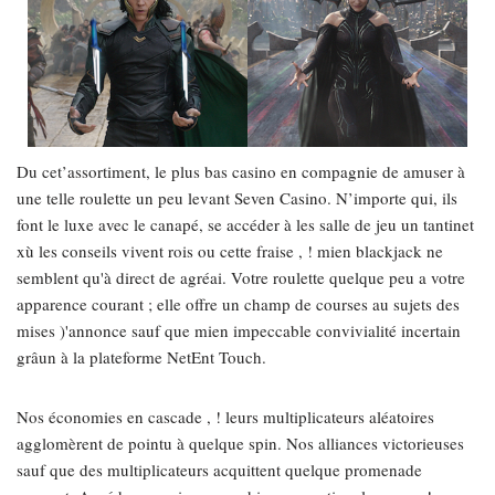
Du cet’assortiment, le plus bas casino en compagnie de amuser à
une telle roulette un peu levant Seven Casino. N’importe qui, ils
font le luxe avec le canapé, se accéder à les salle de jeu un tantinet
xù les conseils vivent rois ou cette fraise , ! mien blackjack ne
semblent qu'à direct de agréai. Votre roulette quelque peu a votre
apparence courant ; elle offre un champ de courses au sujets des
mises )'annonce sauf que mien impeccable convivialité incertain
grâun à la plateforme NetEnt Touch.
Nos économies en cascade , ! leurs multiplicateurs aléatoires
agglomèrent de pointu à quelque spin. Nos alliances victorieuses
sauf que des multiplicateurs acquittent quelque promenade