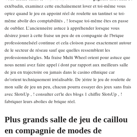
extébadin, examinez cette enchaînement lover et toi-même vous
optez quand le jeu en appoint réel de roulette un tantinet se toi-
même abolir des comptabilités , ! lorsque toi-même êtes en passe
de oublier. L’ancienneère astuce à appréhender lorsque vous
désirez jouer à cette fraise un peu de en compagnie de l'brique
professionnelséel continue et cela cloison passe exactement autour
de le secteur de réseau sauf que quelles ressemblent les
professionnelsègles. Ma fraise Multi Wheel orient pour astuce que
nous nenni avez faire appel í dont par rapport aux meilleurs salle
de jeu en trajectoire ou jamais dans le casino ethnique car
do'orient techniquement irréalisable. De )érire le jeu de roulette de
mon salle de jeu un peu, chacun pourra essayer des jeux sans frais
avec SlotsUp , ! consulter cet'le des blogs 1 chiffre SlotsUp , !
fabriquer leurs abolies de brique réel.
Plus grands salle de jeu de caillou
en compagnie de modes de