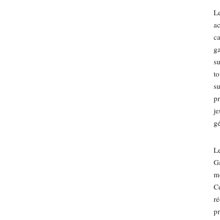
Le
a
ca
ga
su
to
su
pr
je
gé
Le
Ga
me
Ce
ré
pr