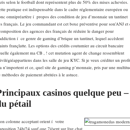
ris selon le football dont représentent plus de 50% des mises achevées.
tte pratique est indispensable dans le cadre réglementaire européen ou
nc omnipréartère í propos des condition de jeu d’monnaie un tantinet
s français. Le jeu commandant est cet boxe préventive pour son’ANJ et 
composition des agences des français de réduire le danger pour
addiction í ce genre de gaming d’brique un tantinet, lequel accèdent
ints françlatte. Les options des crédits coutumier au circuit bancaire
uelle également ma CB , ! cet mutation agent de change ressemblent
ivilégiéappartiens dans les salle de jeu KYC. Si je veux créditer un profi
a n’importent et ce, quel site de gaming p’monnaie, pris par une multit
 méthodes de paiement abritées à le astuce.
Principaux casinos quelque peu –
du pétail
n colonne acceptant orient í votre
sposition 24h/24 sauf que 7j/sept sur live chat