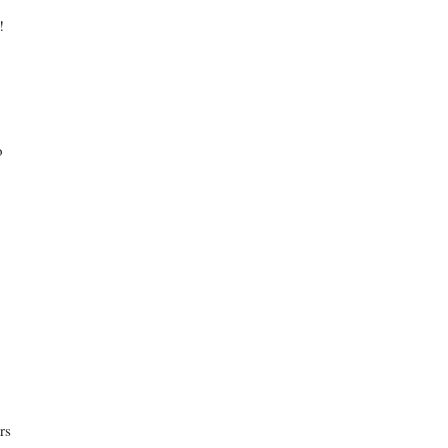
!
o
rs