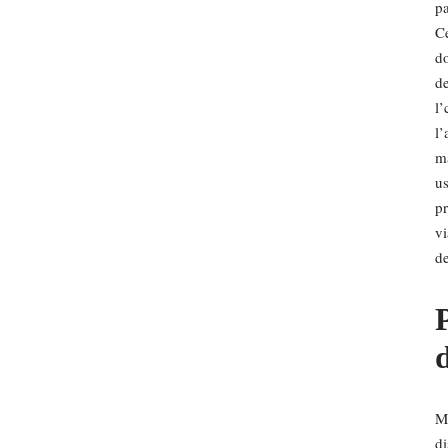
pa
Ce
do
de
l’
l’
ma
us
pr
vi
de
Mo
di