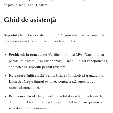
afișate în secțiunea „Casieră”.
Ghid de asistență
Suportul clienților este disponibil 24/7 prin chat live și e-mail. Iată
câteva scenarii frecvente și cum să le abordezi:
Problemă la conectare:
Verifică parola și 2FA. Dacă ai uitat
parola, folosește „Am uitat parola”. Dacă 2FA nu funcționează,
contactează suportul pentru resetare.
Retragere întârziată:
Verifică starea în istoricul tranzacțiilor.
Dacă depășește timpul estimat, contactează suportul cu
numărul tranzacției.
Bonus neactivat:
Asigură-te că ai bifat caseta de activare la
depunere. Dacă nu, contactează suportul în 24 ore pentru a
solicita activarea manuală.