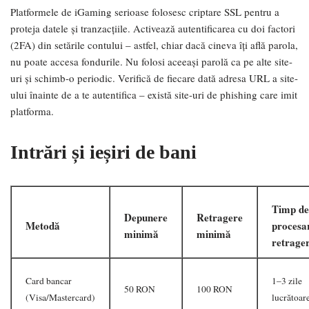
Platformele de iGaming serioase folosesc criptare SSL pentru a
proteja datele și tranzacțiile. Activează autentificarea cu doi factori
(2FA) din setările contului – astfel, chiar dacă cineva îți află parola,
nu poate accesa fondurile. Nu folosi aceeași parolă ca pe alte site-
uri și schimb-o periodic. Verifică de fiecare dată adresa URL a site-
ului înainte de a te autentifica – există site-uri de phishing care imit
platforma.
Intrări și ieșiri de bani
Timp de
Depunere
Retragere
Metodă
procesa
minimă
minimă
retrage
Card bancar
1–3 zile
50 RON
100 RON
(Visa/Mastercard)
lucrătoar