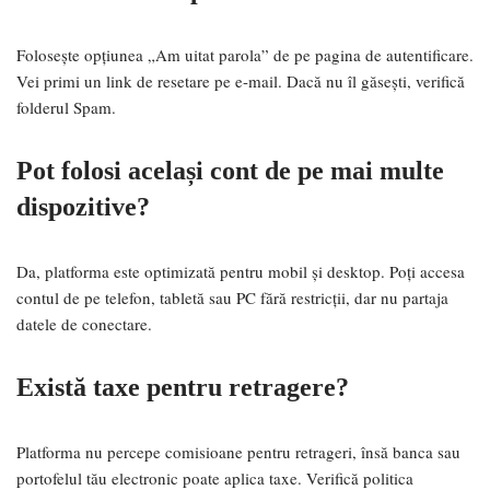
Folosește opțiunea „Am uitat parola” de pe pagina de autentificare.
Vei primi un link de resetare pe e-mail. Dacă nu îl găsești, verifică
folderul Spam.
Pot folosi același cont de pe mai multe
dispozitive?
Da, platforma este optimizată pentru mobil și desktop. Poți accesa
contul de pe telefon, tabletă sau PC fără restricții, dar nu partaja
datele de conectare.
Există taxe pentru retragere?
Platforma nu percepe comisioane pentru retrageri, însă banca sau
portofelul tău electronic poate aplica taxe. Verifică politica