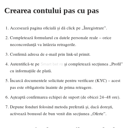
Crearea contului pas cu pas
Accesează pagina oficială și dă click pe „Înregistrare”.
Completează formularul cu datele personale reale – orice
neconcordanță va întârzia retragerile.
Confirmă adresa de e-mail prin link-ul primit.
Autentifică-te pe
și completează secțiunea „Profil”
Smart bet ro
cu informațiile de plată.
Încarcă documentele solicitate pentru verificare (KYC) – acest
pas este obligatoriu înainte de prima retragere.
Așteaptă confirmarea echipei de suport (de obicei 24–48 ore).
Depune fonduri folosind metoda preferată și, dacă dorești,
activează bonusul de bun venit din secțiunea „Oferte”.