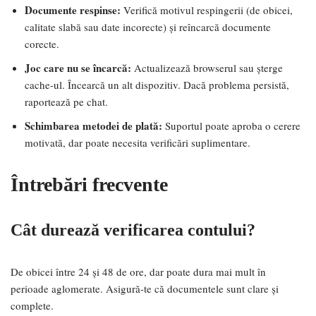
Documente respinse:
Verifică motivul respingerii (de obicei,
calitate slabă sau date incorecte) și reîncarcă documente
corecte.
Joc care nu se încarcă:
Actualizează browserul sau șterge
cache-ul. Încearcă un alt dispozitiv. Dacă problema persistă,
raportează pe chat.
Schimbarea metodei de plată:
Suportul poate aproba o cerere
motivată, dar poate necesita verificări suplimentare.
Întrebări frecvente
Cât durează verificarea contului?
De obicei între 24 și 48 de ore, dar poate dura mai mult în
perioade aglomerate. Asigură-te că documentele sunt clare și
complete.