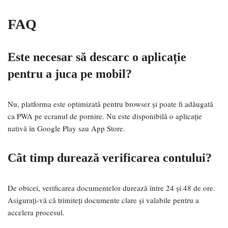
FAQ
Este necesar să descarc o aplicație
pentru a juca pe mobil?
Nu, platforma este optimizată pentru browser și poate fi adăugată
ca PWA pe ecranul de pornire. Nu este disponibilă o aplicație
nativă în Google Play sau App Store.
Cât timp durează verificarea contului?
De obicei, verificarea documentelor durează între 24 și 48 de ore.
Asigurați-vă că trimiteți documente clare și valabile pentru a
accelera procesul.