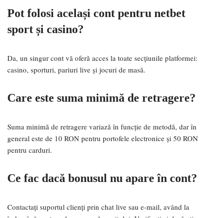
Pot folosi același cont pentru netbet
sport și casino?
Da, un singur cont vă oferă acces la toate secțiunile platformei:
casino, sporturi, pariuri live și jocuri de masă.
Care este suma minimă de retragere?
Suma minimă de retragere variază în funcție de metodă, dar în
general este de 10 RON pentru portofele electronice și 50 RON
pentru carduri.
Ce fac dacă bonusul nu apare în cont?
Contactați suportul clienți prin chat live sau e-mail, având la