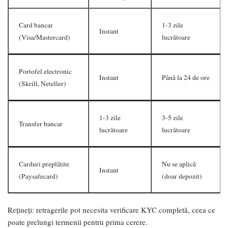
Card bancar
1-3 zile
Instant
(Visa/Mastercard)
lucrătoare
Portofel electronic
Instant
Până la 24 de ore
(Skrill, Neteller)
1-3 zile
3-5 zile
Transfer bancar
lucrătoare
lucrătoare
Carduri preplătite
Nu se aplică
Instant
(Paysafecard)
(doar depozit)
Rețineți: retragerile pot necesita verificare KYC completă, ceea ce
poate prelungi termenii pentru prima cerere.