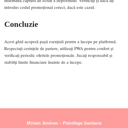
îndemână captura de ecran a depozitului. Verificați și dacă ați
introdus codul promoțional corect, dacă este cazul.
Concluzie
Acest ghid acoperă pașii esențiali pentru a începe pe platformă.
Respectați cerințele de pariere, utilizați PWA pentru confort și
verificați periodic ofertele promoționale. Jucați responsabil și
stabiliți limite financiare înainte de a începe.
Miriam Jiménez –
Psicóloga Sanitaria