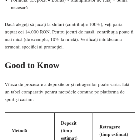
necesară
Dacă alegeți să jucați la sloturi (contribuție 100%), veți paria
treptat cei 14.000 RON. Pentru jocuri de masă, contribuția poate fi
mai mică (de exemplu, 10% la ruletă). Verificați întotdeauna
termenii specifici ai promoției.
Good to Know
Viteza de procesare a depozitelor și retragerilor poate varia. Iată
un tabel comparativ pentru metodele comune pe platforma de
sport și casino:
Depozit
Retragere
Metodă
(timp
(timp estimat)
estimat)