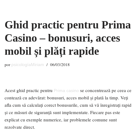
Saltar
Ghid practic pentru Prima
al
contenido
Casino – bonusuri, acces
mobil și plăți rapide
por
06/03/2018
psicologíaMiriam
Acest ghid practic pentru
se concentrează pe ceea ce
Prima casino
contează cu adevărat: bonusuri, acces mobil și plată la timp. Veți
afla cum să calculați corect bonusurile, cum să vă înregistrați rapid
și ce măsuri de siguranță sunt implementate. Fiecare pas este
explicat cu exemple numerice, iar problemele comune sunt
rezolvate direct.