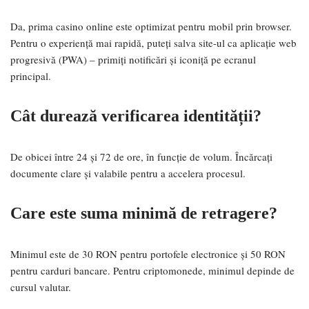
Da, prima casino online este optimizat pentru mobil prin browser.
Pentru o experiență mai rapidă, puteți salva site-ul ca aplicație web
progresivă (PWA) – primiți notificări și iconiță pe ecranul
principal.
Cât durează verificarea identității?
De obicei între 24 și 72 de ore, în funcție de volum. Încărcați
documente clare și valabile pentru a accelera procesul.
Care este suma minimă de retragere?
Minimul este de 30 RON pentru portofele electronice și 50 RON
pentru carduri bancare. Pentru criptomonede, minimul depinde de
cursul valutar.