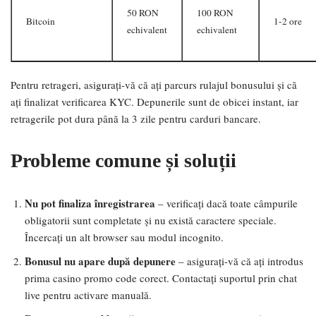
50 RON
100 RON
Bitcoin
1-2 ore
echivalent
echivalent
Pentru retrageri, asigurați-vă că ați parcurs rulajul bonusului și că
ați finalizat verificarea KYC. Depunerile sunt de obicei instant, iar
retragerile pot dura până la 3 zile pentru carduri bancare.
Probleme comune și soluții
Nu pot finaliza înregistrarea
– verificați dacă toate câmpurile
obligatorii sunt completate și nu există caractere speciale.
Încercați un alt browser sau modul incognito.
Bonusul nu apare după depunere
– asigurați-vă că ați introdus
prima casino promo code corect. Contactați suportul prin chat
live pentru activare manuală.