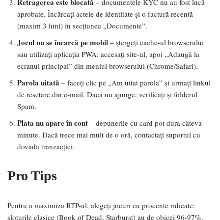
Retragerea este blocată
– documentele KYC nu au fost încă
aprobate. Încărcați actele de identitate și o factură recentă
(maxim 3 luni) în secțiunea „Documente”.
Jocul nu se încarcă pe mobil
– ștergeți cache-ul browserului
sau utilizați aplicația PWA: accesați site-ul, apoi „Adaugă la
ecranul principal” din meniul browserului (Chrome/Safari).
Parola uitată
– faceți clic pe „Am uitat parola” și urmați linkul
de resetare din e-mail. Dacă nu ajunge, verificați și folderul
Spam.
Plata nu apare în cont
– depunerile cu card pot dura câteva
minute. Dacă trece mai mult de o oră, contactați suportul cu
dovada tranzacției.
Pro Tips
Pentru a maximiza RTP-ul, alegeți jocuri cu procente ridicate:
sloturile clasice (Book of Dead, Starburst) au de obicei 96-97%,