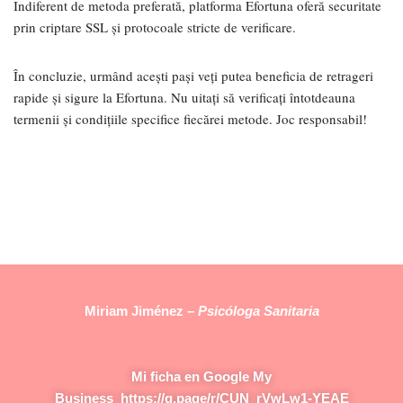
Indiferent de metoda preferată, platforma Efortuna oferă securitate
prin criptare SSL și protocoale stricte de verificare.
În concluzie, urmând acești pași veți putea beneficia de retrageri
rapide și sigure la Efortuna. Nu uitați să verificați întotdeauna
termenii și condițiile specifice fiecărei metode. Joc responsabil!
Miriam Jiménez –
Psicóloga Sanitaria
Mi ficha en Google My
Business
https://g.page/r/CUN_rVwLw1-YEAE