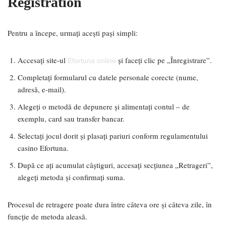
Registration
Pentru a începe, urmați acești pași simpli:
Accesați site-ul
și faceți clic pe „Înregistrare”.
Efortuna online
Completați formularul cu datele personale corecte (nume,
adresă, e-mail).
Alegeți o metodă de depunere și alimentați contul – de
exemplu, card sau transfer bancar.
Selectați jocul dorit și plasați pariuri conform regulamentului
casino Efortuna.
După ce ați acumulat câștiguri, accesați secțiunea „Retrageri”,
alegeți metoda și confirmați suma.
Procesul de retragere poate dura între câteva ore și câteva zile, în
funcție de metoda aleasă.