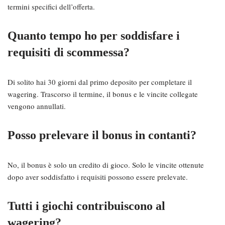
termini specifici dell’offerta.
Quanto tempo ho per soddisfare i
requisiti di scommessa?
Di solito hai 30 giorni dal primo deposito per completare il
wagering. Trascorso il termine, il bonus e le vincite collegate
vengono annullati.
Posso prelevare il bonus in contanti?
No, il bonus è solo un credito di gioco. Solo le vincite ottenute
dopo aver soddisfatto i requisiti possono essere prelevate.
Tutti i giochi contribuiscono al
wagering?