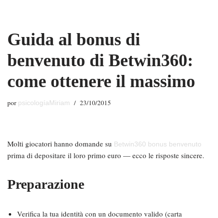
Saltar
Guida al bonus di
al
contenido
benvenuto di Betwin360:
come ottenere il massimo
por
23/10/2015
psicologíaMiriam
Molti giocatori hanno domande su
Betwin360 bonus benvenuto
prima di depositare il loro primo euro — ecco le risposte sincere.
Preparazione
Verifica la tua identità con un documento valido (carta