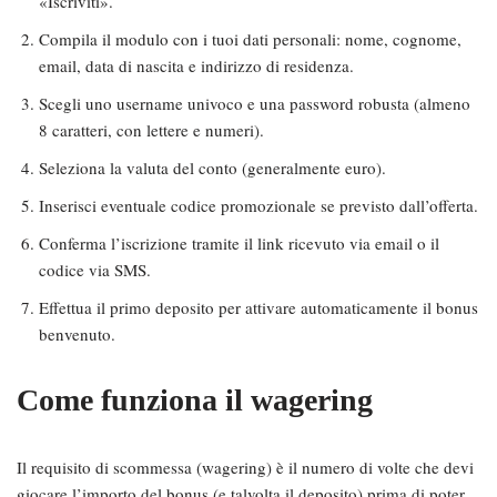
«Iscriviti».
Compila il modulo con i tuoi dati personali: nome, cognome,
email, data di nascita e indirizzo di residenza.
Scegli uno username univoco e una password robusta (almeno
8 caratteri, con lettere e numeri).
Seleziona la valuta del conto (generalmente euro).
Inserisci eventuale codice promozionale se previsto dall’offerta.
Conferma l’iscrizione tramite il link ricevuto via email o il
codice via SMS.
Effettua il primo deposito per attivare automaticamente il bonus
benvenuto.
Come funziona il wagering
Il requisito di scommessa (wagering) è il numero di volte che devi
giocare l’importo del bonus (e talvolta il deposito) prima di poter