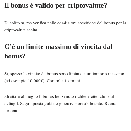
Il bonus è valido per criptovalute?
Di solito sì, ma verifica nelle condizioni specifiche del bonus per la
criptovaluta scelta.
C’è un limite massimo di vincita dal
bonus?
Sì, spesso le vincite da bonus sono limitate a un importo massimo
(ad esempio 10.000€). Controlla i termini.
Sfruttare al meglio il bonus benvenuto richiede attenzione ai
dettagli. Segui questa guida e gioca responsabilmente. Buona
fortuna!