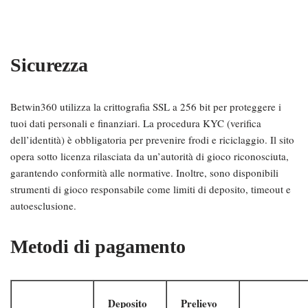
Sicurezza
Betwin360 utilizza la crittografia SSL a 256 bit per proteggere i
tuoi dati personali e finanziari. La procedura KYC (verifica
dell’identità) è obbligatoria per prevenire frodi e riciclaggio. Il sito
opera sotto licenza rilasciata da un’autorità di gioco riconosciuta,
garantendo conformità alle normative. Inoltre, sono disponibili
strumenti di gioco responsabile come limiti di deposito, timeout e
autoesclusione.
Metodi di pagamento
Deposito
Prelievo