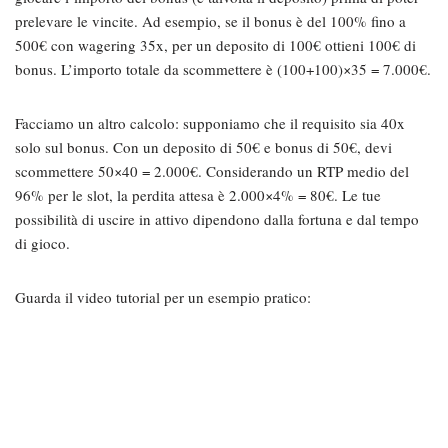
prelevare le vincite. Ad esempio, se il bonus è del 100% fino a
500€ con wagering 35x, per un deposito di 100€ ottieni 100€ di
bonus. L’importo totale da scommettere è (100+100)×35 = 7.000€.
Facciamo un altro calcolo: supponiamo che il requisito sia 40x
solo sul bonus. Con un deposito di 50€ e bonus di 50€, devi
scommettere 50×40 = 2.000€. Considerando un RTP medio del
96% per le slot, la perdita attesa è 2.000×4% = 80€. Le tue
possibilità di uscire in attivo dipendono dalla fortuna e dal tempo
di gioco.
Guarda il video tutorial per un esempio pratico: